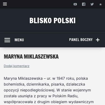
Przejdź
do
treści
BLISKO POLSKI
www.bliskopolski.pl
PANEL BOCZNY
MENU
MARYNA MIKLASZEWSKA
Dodaj komentarz
Maryna Miklaszewska – ur. w 1947 roku, polska
bohemistka, dziennikarka, pisarka, działaczka
opozycji niepodległościowej. W stanie wojennym
została usunięta z pracy w Polskim Radiu,
współpracowała z drugim obiegiem wydawniczym