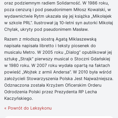
oraz podziemnym radiem Solidarność. W 1986 roku,
poza cenzurą i pod pseudonimem Miłosz Kowalski, w
wydawnictwie Rytm ukazała się jej książka „Mikołajek
w szkole PRL”. Ilustrował ją 10-letni syn autorki Mikołaj
Chylak, ukryty pod pseudonimem Masław.
Razem z młodszą siostrą Agatą Miklaszewską
napisała napisała libretto i teksty piosenek do
musicalu Metro. W 2005 roku „Dialog” opublikował jej
sztukę „Strajk” pierwszy musical o Stoczni Gdańskiej
w 1980 roku. W 2007 roku wydała opartą na faktach
powieść „Wojtek z armii Andersa”. W 2010 była wśród
założycieli Stowarzyszenia Polska Jest Najważniejsza.
Odznaczona została Krzyżem Oficerskim Orderu
Odrodzenia Polski przez Prezydenta RP Lecha
Kaczyńskiego.
« Powrót do Leksykonu