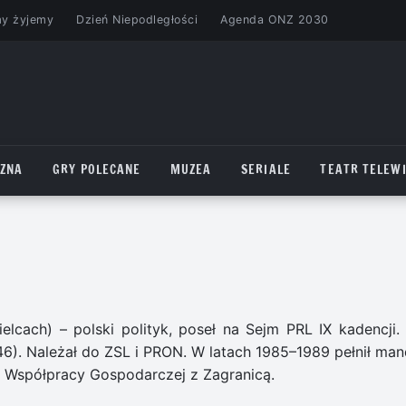
my żyjemy
Dzień Niepodległości
Agenda ONZ 2030
CZNA
GRY POLECANE
MUZEA
SERIALE
TEATR TELEWI
lcach) – polski polityk, poseł na Sejm PRL IX kadencji. 
). Należał do ZSL i PRON. W latach 1985–1989 pełnił man
ji Współpracy Gospodarczej z Zagranicą.