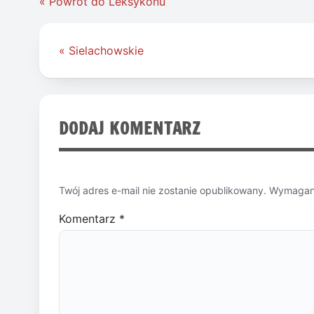
« Powrót do Leksykonu
Nawigacja
« Sielachowskie
wpisu
DODAJ KOMENTARZ
Twój adres e-mail nie zostanie opublikowany.
Wymagane
Komentarz
*