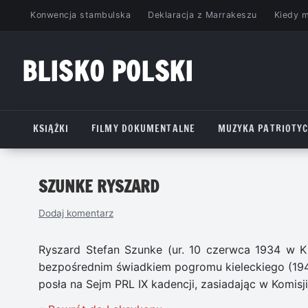
Przejdź
Konwencja stambulska
Deklaracja z Marrakeszu
Kiedy 
do
treści
BLISKO POLSKI
www.bliskopolski.pl
KSIĄŻKI
FILMY DOKUMENTALNE
MUZYKA PATRIOTY
SZUNKE RYSZARD
Dodaj komentarz
Ryszard Stefan Szunke (ur. 10 czerwca 1934 w Kie
bezpośrednim świadkiem pogromu kieleckiego (1946
posła na Sejm PRL IX kadencji, zasiadając w Komis