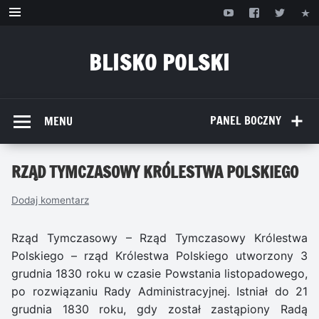
Przejdź
do
treści
BLISKO POLSKI
www.bliskopolski.pl
PANEL BOCZNY
MENU
RZĄD TYMCZASOWY KRÓLESTWA POLSKIEGO
Dodaj komentarz
Rząd Tymczasowy – Rząd Tymczasowy Królestwa
Polskiego – rząd Królestwa Polskiego utworzony 3
grudnia 1830 roku w czasie Powstania listopadowego,
po rozwiązaniu Rady Administracyjnej. Istniał do 21
grudnia 1830 roku, gdy został zastąpiony Radą