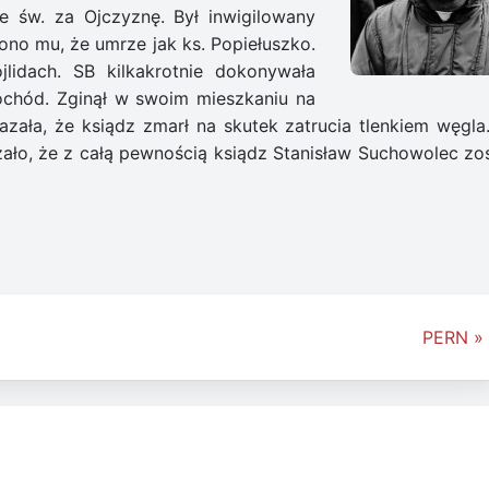
e św. za Ojczyznę. Był inwigilowany
ono mu, że umrze jak ks. Popiełuszko.
lidach. SB kilkakrotnie dokonywała
chód. Zginął w swoim mieszkaniu na
azała, że ksiądz zmarł na skutek zatrucia tlenkiem węgla
ło, że z całą pewnością ksiądz Stanisław Suchowolec zos
PERN »