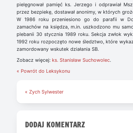
pielęgnował pamięć ks. Jerzego i odprawiał Msz
przez bezpiekę, dostawał anonimy, w których groż
W 1986 roku przeniesiono go do parafii w Doj
zamachów na księdza, m.in. uszkodzono mu samo
plebanii 30 stycznia 1989 roku. Sekcja zwłok wyk
1992 roku rozpoczęto nowe śledztwo, które wykaza
zamordowany wskutek działania SB.
Zobacz więcej:
ks. Stanisław Suchowolec
.
« Powrót do Leksykonu
Nawigacja
« Zych Sylwester
wpisu
DODAJ KOMENTARZ