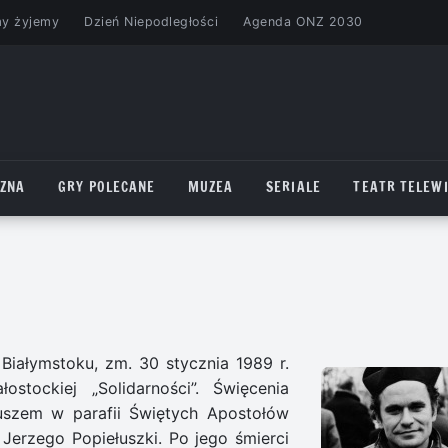
my żyjemy
Dzień Niepodległości
Agenda ONZ 2030
CZNA
GRY POLECANE
MUZEA
SERIALE
TEATR TELEWI
 Białymstoku, zm. 30 stycznia 1989 r.
ostockiej „Solidarności”. Święcenia
iuszem w parafii Świętych Apostołów
 Jerzego Popiełuszki. Po jego śmierci