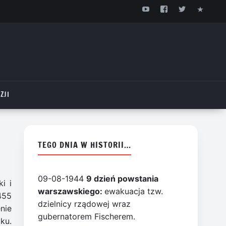
ZJI
TEGO DNIA W HISTORII…
09-08-1944
9 dzień powstania
i i
warszawskiego:
ewakuacja tzw.
455
dzielnicy rządowej wraz
nie
gubernatorem Fischerem.
ku.