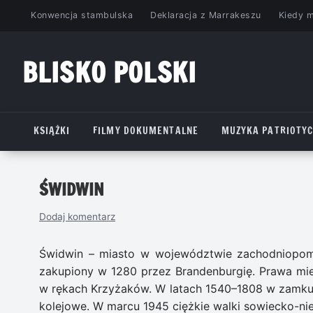
Przejdź
Konwencja stambulska
Deklaracja z Marrakeszu
Kiedy 
do
treści
BLISKO POLSKI
www.bliskopolski.pl
KSIĄŻKI
FILMY DOKUMENTALNE
MUZYKA PATRIOTY
ŚWIDWIN
Dodaj komentarz
Świdwin – miasto w województwie zachodniopomor
zakupiony w 1280 przez Brandenburgię. Prawa mie
w rękach Krzyżaków. W latach 1540–1808 w zamku
kolejowe. W marcu 1945 ciężkie walki sowiecko-nie