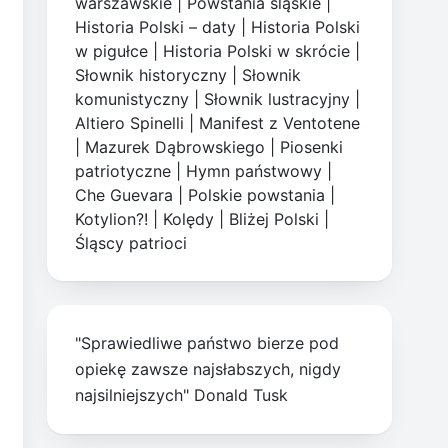
warszawskie
|
Powstania śląskie
|
Historia Polski – daty
|
Historia Polski
w pigułce
|
Historia Polski w skrócie
|
Słownik historyczny
|
Słownik
komunistyczny
|
Słownik lustracyjny
|
Altiero Spinelli
|
Manifest z Ventotene
|
Mazurek Dąbrowskiego
|
Piosenki
patriotyczne
|
Hymn państwowy
|
Che Guevara
|
Polskie powstania
|
Kotylion?!
|
Kolędy
|
Bliżej Polski
|
Śląscy patrioci
"Sprawiedliwe państwo bierze pod
opiekę zawsze najsłabszych, nigdy
najsilniejszych" Donald Tusk