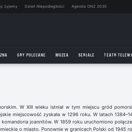
my żyjemy
Dzień Niepodległości
Agenda ONZ 2030
CZNA
GRY POLECANE
MUZEA
SERIALE
TEATR TELEWI
skim. W XIII wieku istniał w tym miejscu gród pomorsk
jskie miejscowość zyskała w 1296 roku. W latach 1384–1
 komandoria joannitów. W 1859 roku uruchomiono połącze
mieckie o miasto. Ponownie w granicach Polski od 1945 ro