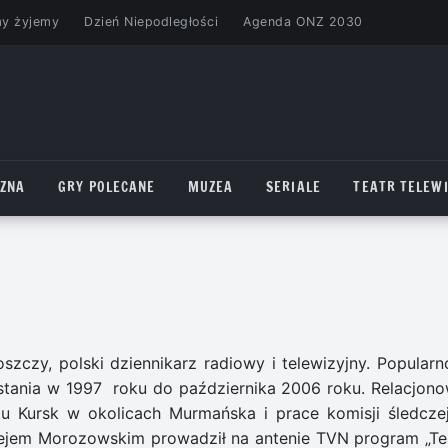
my żyjemy
Dzień Niepodległości
Agenda ONZ 2030
CZNA
GRY POLECANE
MUZEA
SERIALE
TEATR TELEWI
oszczy, polski dziennikarz radiowy i telewizyjny. Popularn
tania w 1997 roku do października 2006 roku. Relacjono
tu Kursk w okolicach Murmańska i prace komisji śledcze
zejem Morozowskim prowadził na antenie TVN program „Te