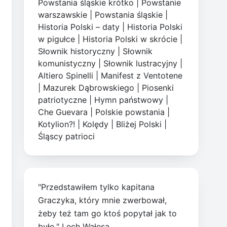
Powstania śląskie krótko
|
Powstanie
warszawskie
|
Powstania śląskie
|
Historia Polski – daty
|
Historia Polski
w pigułce
|
Historia Polski w skrócie
|
Słownik historyczny
|
Słownik
komunistyczny
|
Słownik lustracyjny
|
Altiero Spinelli
|
Manifest z Ventotene
|
Mazurek Dąbrowskiego
|
Piosenki
patriotyczne
|
Hymn państwowy
|
Che Guevara
|
Polskie powstania
|
Kotylion?!
|
Kolędy
|
Bliżej Polski
|
Śląscy patrioci
"Przedstawiłem tylko kapitana
Graczyka, który mnie zwerbował,
żeby też tam go ktoś popytał jak to
było." Lech Wałęsa