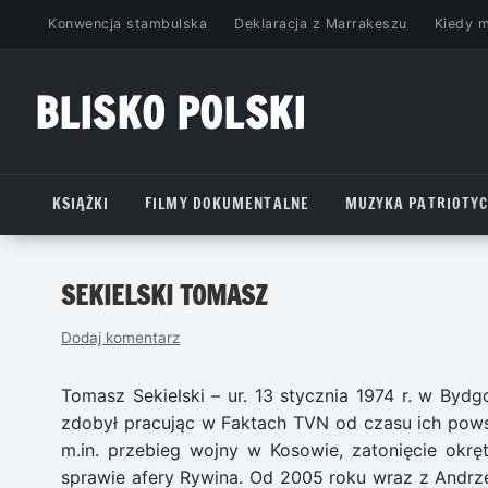
Przejdź
Konwencja stambulska
Deklaracja z Marrakeszu
Kiedy 
do
treści
BLISKO POLSKI
www.bliskopolski.pl
KSIĄŻKI
FILMY DOKUMENTALNE
MUZYKA PATRIOTY
SEKIELSKI TOMASZ
Dodaj komentarz
Tomasz Sekielski – ur. 13 stycznia 1974 r. w Bydg
zdobył pracując w Faktach TVN od czasu ich pows
m.in. przebieg wojny w Kosowie, zatonięcie okrę
sprawie afery Rywina. Od 2005 roku wraz z Andr