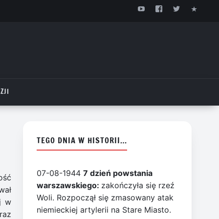
ZJI
TEGO DNIA W HISTORII…
07-08-1944
7 dzień powstania
ość
warszawskiego:
zakończyła się rzeź
wał
Woli. Rozpoczął się zmasowany atak
j w
niemieckiej artylerii na Stare Miasto.
raz