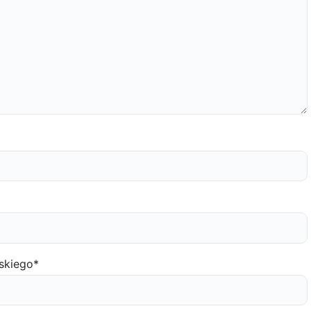
skiego
*