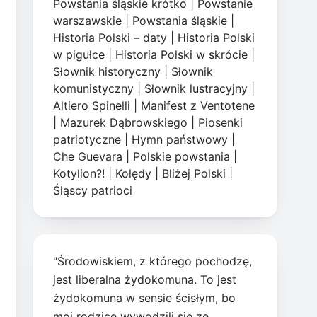
Powstania śląskie krótko
|
Powstanie
warszawskie
|
Powstania śląskie
|
Historia Polski – daty
|
Historia Polski
w pigułce
|
Historia Polski w skrócie
|
Słownik historyczny
|
Słownik
komunistyczny
|
Słownik lustracyjny
|
Altiero Spinelli
|
Manifest z Ventotene
|
Mazurek Dąbrowskiego
|
Piosenki
patriotyczne
|
Hymn państwowy
|
Che Guevara
|
Polskie powstania
|
Kotylion?!
|
Kolędy
|
Bliżej Polski
|
Śląscy patrioci
"Środowiskiem, z którego pochodzę,
jest liberalna żydokomuna. To jest
żydokomuna w sensie ścisłym, bo
moi rodzice wywodzili się ze