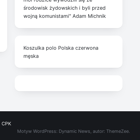
środowisk żydowskich i byli przed
wojną komunistami" Adam Michnik
Koszulka polo Polska czerwona
męska
CPK
Motyw WordPress: Dynamic News, autor: ThemeZee.