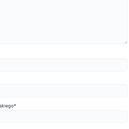
skiego
*