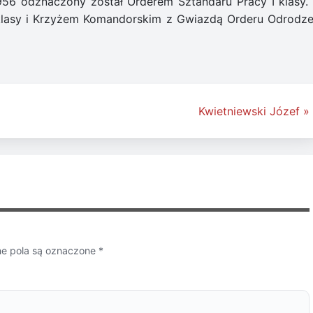
956 odznaczony został Orderem Sztandaru Pracy I klasy. 
klasy i Krzyżem Komandorskim z Gwiazdą Orderu Odrodze
Kwietniewski Józef »
 pola są oznaczone
*