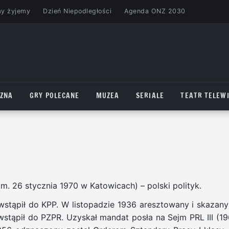
my żyjemy
Dzień Niepodległości
Agenda ONZ 2030
CZNA
GRY POLECANE
MUZEA
SERIALE
TEATR TELEWI
m. 26 stycznia 1970 w Katowicach) – polski polityk.
stąpił do KPP. W listopadzie 1936 aresztowany i skazany
wstąpił do PZPR. Uzyskał mandat posła na Sejm PRL III (19