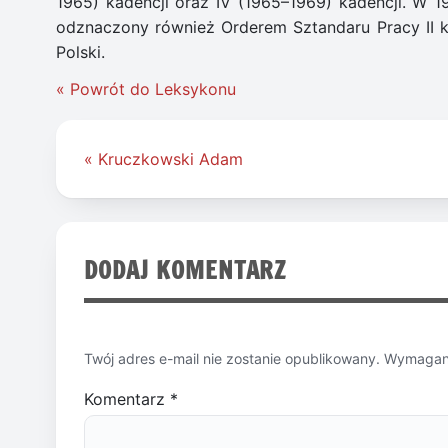
1965) kadencji oraz IV (1965–1969) kadencji. W 1
odznaczony również Orderem Sztandaru Pracy II 
Polski.
« Powrót do Leksykonu
Nawigacja
« Kruczkowski Adam
wpisu
DODAJ KOMENTARZ
Twój adres e-mail nie zostanie opublikowany.
Wymagane
Komentarz
*