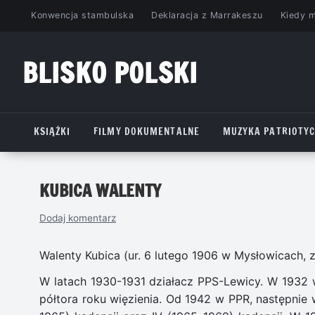
Przejdź
Konwencja stambulska
Deklaracja z Marrakeszu
Kiedy 
do
treści
BLISKO POLSKI
www.bliskopolski.pl
KSIĄŻKI
FILMY DOKUMENTALNE
MUZYKA PATRIOTY
KUBICA WALENTY
Dodaj komentarz
Walenty Kubica (ur. 6 lutego 1906 w Mysłowicach, z
W latach 1930-1931 działacz PPS-Lewicy. W 1932 w
półtora roku więzienia. Od 1942 w PPR, następnie 