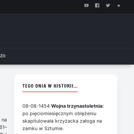
ZJI
TEGO DNIA W HISTORII…
08-08-1454
Wojna trzynastoletnia:
po pięciomiesięcznym oblężeniu
 na
skapitulowała krzyżacka załoga na
61–
zamku w Sztumie.