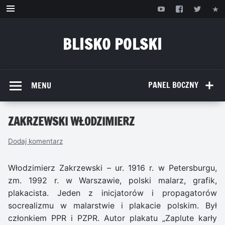
Przejdź
do
treści
BLISKO POLSKI
www.bliskopolski.pl
PANEL BOCZNY
MENU
ZAKRZEWSKI WŁODZIMIERZ
Dodaj komentarz
Włodzimierz Zakrzewski – ur. 1916 r. w Petersburgu,
zm. 1992 r. w Warszawie, polski malarz, grafik,
plakacista. Jeden z inicjatorów i propagatorów
socrealizmu w malarstwie i plakacie polskim. Był
członkiem PPR i PZPR. Autor plakatu „Zaplute karły