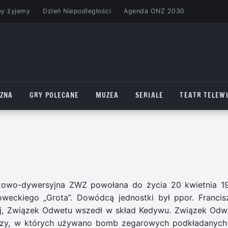
my żyjemy
Dzień Niepodległości
Agenda ONZ 2030
CZNA
GRY POLECANE
MUZEA
SERIALE
TEATR TELEWI
żowo-dywersyjna ZWZ powołana do życia 20 kwietnia 1
eckiego „Grota”. Dowódcą jednostki był ppor. Francis
wej, Związek Odwetu wszedł w skład Kedywu. Związek Odw
zeszy, w których używano bomb zegarowych podkładanych