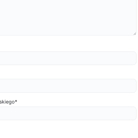
skiego
*