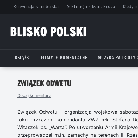
Przejdź
Konwencja stambulska
Deklaracja z Marrakeszu
Kiedy 
do
treści
BLISKO POLSKI
www.bliskopolski.pl
KSIĄŻKI
FILMY DOKUMENTALNE
MUZYKA PATRIOTY
ZWIĄZEK ODWETU
Dodaj komentarz
Związek Odwetu – organizacja wojskowa sabota
roku rozkazem komendanta ZWZ płk. Stefana Row
Witaszek ps. „Warta”. Po utworzeniu Armii Krajo
przeprowadzał m.in. zamachy na terenach III R