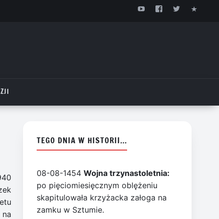
ZJI
TEGO DNIA W HISTORII…
08-08-1454
Wojna trzynastoletnia:
940
po pięciomiesięcznym oblężeniu
zek
skapitulowała krzyżacka załoga na
etu
zamku w Sztumie.
 na