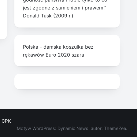
jest zgodne z sumieniem i prawem."
Donald Tusk (2009 r.)
Polska - damska koszulka bez
rękawów Euro 2020 szara
CPK
Motyw WordPress: Dynamic News, autor: ThemeZee.