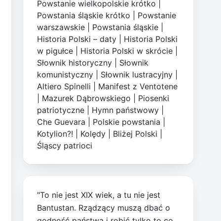
Powstanie wielkopolskie krótko
|
Powstania śląskie krótko
|
Powstanie
warszawskie
|
Powstania śląskie
|
Historia Polski – daty
|
Historia Polski
w pigułce
|
Historia Polski w skrócie
|
Słownik historyczny
|
Słownik
komunistyczny
|
Słownik lustracyjny
|
Altiero Spinelli
|
Manifest z Ventotene
|
Mazurek Dąbrowskiego
|
Piosenki
patriotyczne
|
Hymn państwowy
|
Che Guevara
|
Polskie powstania
|
Kotylion?!
|
Kolędy
|
Bliżej Polski
|
Śląscy patrioci
"To nie jest XIX wiek, a tu nie jest
Bantustan. Rządzący muszą dbać o
godność państwa i robić tylko to co