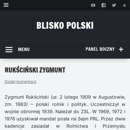
Przejdź
do
treści
BLISKO POLSKI
www.bliskopolski.pl
PANEL BOCZNY
MENU
RUKŚCIŃSKI ZYGMUNT
Dodaj komentarz
Zygmunt Rukściński (ur. 2 lutego 1909 w Augustowie,
zm. 1983) – polski rolnik i polityk. Uczestniczył w
wojnie obronnej 1939. Należał do ZSL. W 1969, 1972 i
1976 uzyskiwał mandat posła na Sejm PRL. Przez dwie
kadencje zasiadał w Rolnictwa i Przemysłu