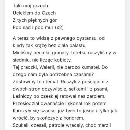
Taki mój grzech
Uciekłem do Czech
Z tych pięknych gór
Pod sąd i pod mur (x2)
A teraz to widzę z pewnego dystansu, od
kiedy tak krążę bez ciała balastu.
Mieliśmy peemki, granaty, tetetki, ruszyliśmy w
siedmiu, nie licząc kobiety,
Tej praczki, Walerii, nie bardzo kumatej. Do
czego nam była potrzebna czasami?
Zostawmy ten temat. Ruszyli z pościgiem z
dwóch stron oczywiście, setkami i z psami,
Leśniczy po czeskiej ratował nas żarciem.
Przesiedział dwanaście i skonał rok potem
Kurczyły się szanse, już było to jasne i tylko jak
wrócić, by skończyć z honorem.
Szukali, czesali, patrole wracały, choć marzli