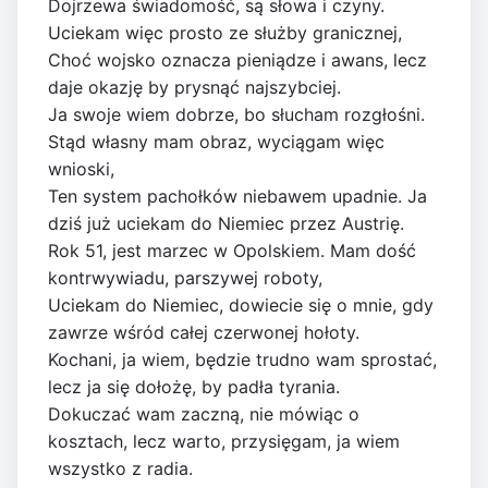
Dojrzewa świadomość, są słowa i czyny.
Uciekam więc prosto ze służby granicznej,
Choć wojsko oznacza pieniądze i awans, lecz
daje okazję by prysnąć najszybciej.
Ja swoje wiem dobrze, bo słucham rozgłośni.
Stąd własny mam obraz, wyciągam więc
wnioski,
Ten system pachołków niebawem upadnie. Ja
dziś już uciekam do Niemiec przez Austrię.
Rok 51, jest marzec w Opolskiem. Mam dość
kontrwywiadu, parszywej roboty,
Uciekam do Niemiec, dowiecie się o mnie, gdy
zawrze wśród całej czerwonej hołoty.
Kochani, ja wiem, będzie trudno wam sprostać,
lecz ja się dołożę, by padła tyrania.
Dokuczać wam zaczną, nie mówiąc o
kosztach, lecz warto, przysięgam, ja wiem
wszystko z radia.