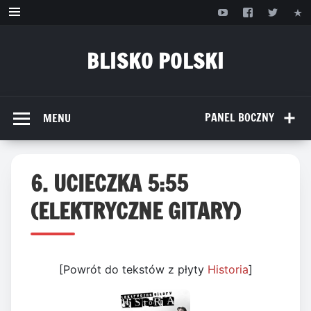
Przejdź
do
treści
BLISKO POLSKI
www.bliskopolski.pl
PANEL BOCZNY
MENU
6. UCIECZKA 5:55
(ELEKTRYCZNE GITARY)
[Powrót do tekstów z płyty
Historia
]