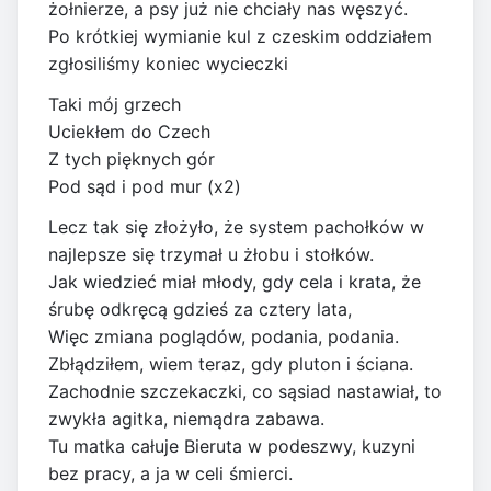
żołnierze, a psy już nie chciały nas węszyć.
Po krótkiej wymianie kul z czeskim oddziałem
zgłosiliśmy koniec wycieczki
Taki mój grzech
Uciekłem do Czech
Z tych pięknych gór
Pod sąd i pod mur (x2)
Lecz tak się złożyło, że system pachołków w
najlepsze się trzymał u żłobu i stołków.
Jak wiedzieć miał młody, gdy cela i krata, że
śrubę odkręcą gdzieś za cztery lata,
Więc zmiana poglądów, podania, podania.
Zbłądziłem, wiem teraz, gdy pluton i ściana.
Zachodnie szczekaczki, co sąsiad nastawiał, to
zwykła agitka, niemądra zabawa.
Tu matka całuje Bieruta w podeszwy, kuzyni
bez pracy, a ja w celi śmierci.