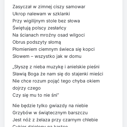
Zasyczał w zimnej ciszy samowar
Ukrop nalewam w szklanki
Przy wigilijnym stole bez słowa
Świętują polscy zesłańcy
Na ścianach mroźny osad wilgoci
Obrus podszyty słomą
Płomieniem ciemnym świeca się kopci
Słowem – wszystko jak w domu
„Słyszę z nieba muzykę i anielskie pieśni
Sławią Boga że nam się do stajenki mieści
Nie chce rozum pojąć tego chyba okiem
dojrzy czego
Czy się mu to nie śni”
Nie będzie tylko gwiazdy na niebie
Grzybów w świątecznym barszczu
Jest nóż z żelaza przy czarnym chlebie
Cukier dzielony na kartce