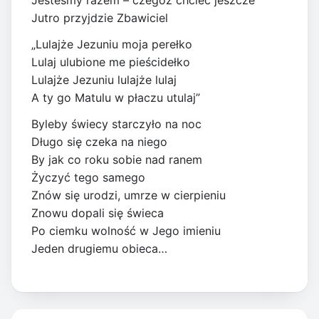
Jesteśmy razem – czegóż chcieć jeszcze
Jutro przyjdzie Zbawiciel
„Lulajże Jezuniu moja perełko
Lulaj ulubione me pieścidełko
Lulajże Jezuniu lulajże lulaj
A ty go Matulu w płaczu utulaj”
Byleby świecy starczyło na noc
Długo się czeka na niego
By jak co roku sobie nad ranem
Życzyć tego samego
Znów się urodzi, umrze w cierpieniu
Znowu dopali się świeca
Po ciemku wolność w Jego imieniu
Jeden drugiemu obieca…