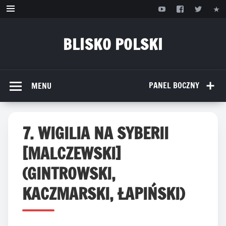
Przejdź
do
treści
BLISKO POLSKI
www.bliskopolski.pl
PANEL BOCZNY
MENU
7. WIGILIA NA SYBERII
[MALCZEWSKI]
(GINTROWSKI,
KACZMARSKI, ŁAPIŃSKI)