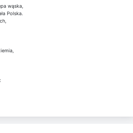
upa wąska,
ła Polska.
ch,
iemia,
: