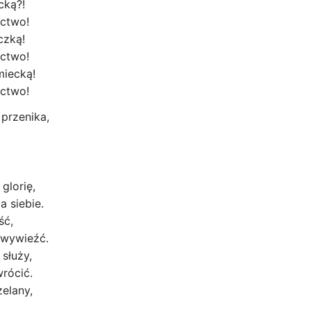
cką?!
ectwo!
czką!
ectwo!
miecką!
ectwo!
przenika,
glorię,
a siebie.
ść,
 wywieźć.
służy,
wrócić.
elany,