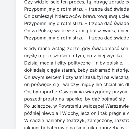
Czy widzieliście ten proces, tą intrygę zdradzie
Przypomnijmy o rotmistrzu – trzeba dać świad
On ośmieszył hitlerowców brawurową swą ucie
Przypomnijmy o rotmistrzu – trzeba dać świad
On za Polskę walczył z armią bolszewicką i nie
Przypomnijmy o rotmistrzu – trzeba dać świad
Kiedy ranne wstają zorze, gdy świadomość sen 
myślę o przeszłości i o tym, co z niej wynika.
Dzisiaj media i elity polityczne – niby polskie,
dokładają ciągle starań, żeby zakłamać historię.
On swym sercem i czynami zasłużył na wieczną 
on poświęcił się i walczył, nigdy nie chciał nic dl
On, by raport z Oświęcimia wiarygodny przynie
poszedł prosto na łapankę, by dać pojmać się i
Po ucieczce, w Powstaniu walczącej Warszawie 
później niewola i Włochy, lecz on i tak pragnie 
W sądzie haniebny teatrzyk, zamęczony, rozstrz
jak inni bohaterowie na śmietniku pogrzebany.