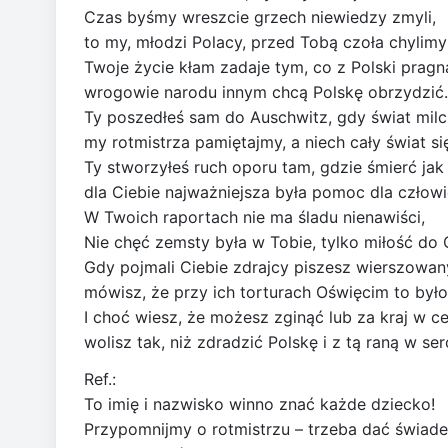
Czas byśmy wreszcie grzech niewiedzy zmyli,
to my, młodzi Polacy, przed Tobą czoła chylimy
Twoje życie kłam zadaje tym, co z Polski pragn
wrogowie narodu innym chcą Polskę obrzydzić.
Ty poszedłeś sam do Auschwitz, gdy świat milcz
my rotmistrza pamiętajmy, a niech cały świat si
Ty stworzyłeś ruch oporu tam, gdzie śmierć jak
dla Ciebie najważniejsza była pomoc dla człowi
W Twoich raportach nie ma śladu nienawiści,
Nie chęć zemsty była w Tobie, tylko miłość do 
Gdy pojmali Ciebie zdrajcy piszesz wierszowany 
mówisz, że przy ich torturach Oświęcim to było
I choć wiesz, że możesz zginąć lub za kraj w cel
wolisz tak, niż zdradzić Polskę i z tą raną w ser
Ref.:
To imię i nazwisko winno znać każde dziecko!
Przypomnijmy o rotmistrzu – trzeba dać świad