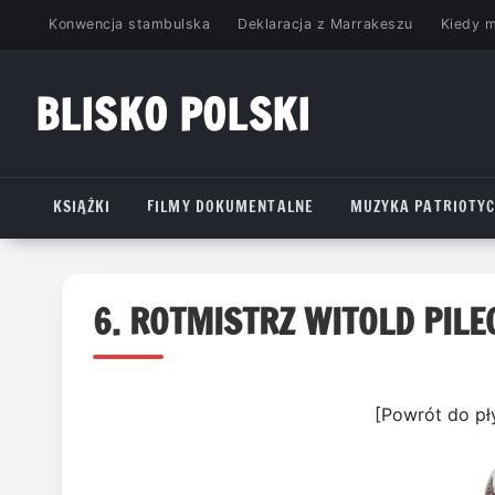
Przejdź
Konwencja stambulska
Deklaracja z Marrakeszu
Kiedy 
do
treści
BLISKO POLSKI
www.bliskopolski.pl
KSIĄŻKI
FILMY DOKUMENTALNE
MUZYKA PATRIOTY
6. ROTMISTRZ WITOLD PILE
[Powrót do pł