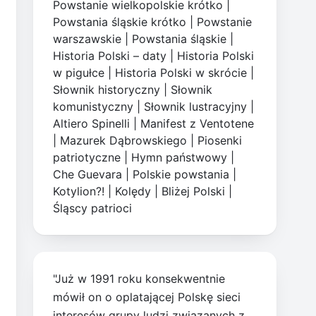
Powstanie wielkopolskie krótko
|
Powstania śląskie krótko
|
Powstanie
warszawskie
|
Powstania śląskie
|
Historia Polski – daty
|
Historia Polski
w pigułce
|
Historia Polski w skrócie
|
Słownik historyczny
|
Słownik
komunistyczny
|
Słownik lustracyjny
|
Altiero Spinelli
|
Manifest z Ventotene
|
Mazurek Dąbrowskiego
|
Piosenki
patriotyczne
|
Hymn państwowy
|
Che Guevara
|
Polskie powstania
|
Kotylion?!
|
Kolędy
|
Bliżej Polski
|
Śląscy patrioci
"Już w 1991 roku konsekwentnie
mówił on o oplatającej Polskę sieci
interesów grupy ludzi związanych z