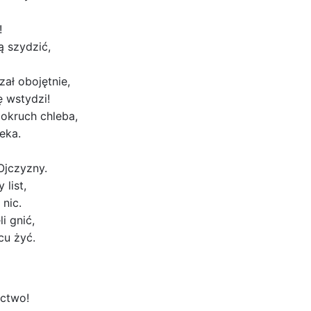
!
ą szydzić,
ał obojętnie,
ę wstydzi!
 okruch chleba,
eka.
Ojczyzny.
list,
 nic.
i gnić,
cu żyć.
ectwo!