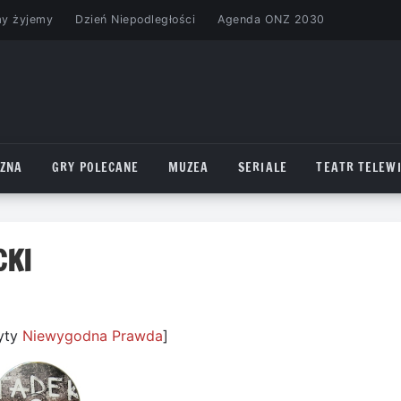
my żyjemy
Dzień Niepodległości
Agenda ONZ 2030
CZNA
GRY POLECANE
MUZEA
SERIALE
TEATR TELEWI
CKI
yty
Niewygodna Prawda
]