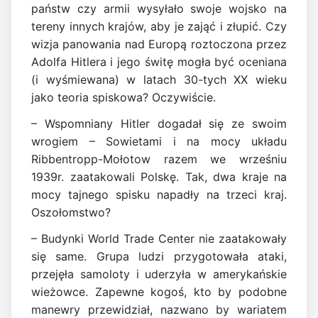
państw czy armii wysyłało swoje wojsko na
tereny innych krajów, aby je zająć i złupić. Czy
wizja panowania nad Europą roztoczona przez
Adolfa Hitlera i jego świtę mogła być oceniana
(i wyśmiewana) w latach 30-tych XX wieku
jako teoria spiskowa? Oczywiście.
– Wspomniany Hitler dogadał się ze swoim
wrogiem – Sowietami i na mocy układu
Ribbentropp-Mołotow razem we wrześniu
1939r. zaatakowali Polskę. Tak, dwa kraje na
mocy tajnego spisku napadły na trzeci kraj.
Oszołomstwo?
– Budynki World Trade Center nie zaatakowały
się same. Grupa ludzi przygotowała ataki,
przejęła samoloty i uderzyła w amerykańskie
wieżowce. Zapewne kogoś, kto by podobne
manewry przewidział, nazwano by wariatem