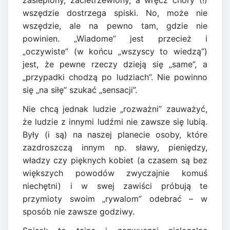
zaślepiony, zacietrzewiony, a wręcz chory (!)
wszędzie dostrzega spiski. No, może nie
wszędzie, ale na pewno tam, gdzie nie
powinien. „Wiadome” jest przecież i
„oczywiste” (w końcu „wszyscy to wiedzą”)
jest, że pewne rzeczy dzieją się „same”, a
„przypadki chodzą po ludziach”. Nie powinno
się „na siłę” szukać „sensacji”.
Nie chcą jednak ludzie „rozważni” zauważyć,
że ludzie z innymi ludźmi nie zawsze się lubią.
Były (i są) na naszej planecie osoby, które
zazdroszczą innym np. sławy, pieniędzy,
władzy czy pięknych kobiet (a czasem są bez
większych powodów zwyczajnie komuś
niechętni) i w swej zawiści próbują te
przymioty swoim „rywalom” odebrać – w
sposób nie zawsze godziwy.