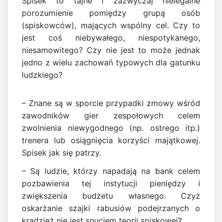
Spisek to tajne i zazwyczaj nielegalne
porozumienie pomiędzy grupą osób
(spiskowców), mających wspólny cel. Czy to
jest coś niebywałego, niespotykanego,
niesamowitego? Czy nie jest to może jednak
jedno z wielu zachowań typowych dla gatunku
ludzkiego?
– Znane są w sporcie przypadki zmowy wśród
zawodników gier zespołowych celem
zwolnienia niewygodnego (np. ostrego itp.)
trenera lub osiągnięcia korzyści majątkowej.
Spisek jak się patrzy.
– Są ludzie, którzy napadają na bank celem
pozbawienia tej instytucji pieniędzy i
zwiększenia budżetu własnego. Czyż
oskarżanie szajki rabusiów podejrzanych o
kradzież nie jest snuciem teorii spiskowej?