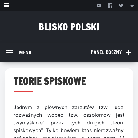
Przejdź
do
treści
BLISKO POLSKI
www.bliskopolski.pl
PANEL BOCZNY
MENU
TEORIE SPISKOWE
Jednym z głównych zarzutów tzw. ludzi
rozważnych wobec tzw. oszołomów jest
„wymyślanie” przez tych drugich „teorii
spiskowych”. Tylko bowiem ktoś nierozważny,