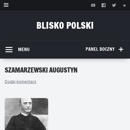
Przejdź
do
treści
BLISKO POLSKI
www.bliskopolski.pl
PANEL BOCZNY
MENU
SZAMARZEWSKI AUGUSTYN
Dodaj komentarz