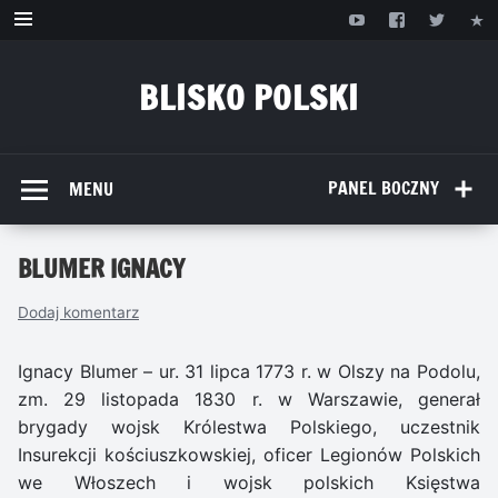
Przejdź
do
treści
BLISKO POLSKI
www.bliskopolski.pl
PANEL BOCZNY
MENU
BLUMER IGNACY
Dodaj komentarz
Ignacy Blumer – ur. 31 lipca 1773 r. w Olszy na Podolu,
zm. 29 listopada 1830 r. w Warszawie, generał
brygady wojsk Królestwa Polskiego, uczestnik
Insurekcji kościuszkowskiej, oficer Legionów Polskich
we Włoszech i wojsk polskich Księstwa