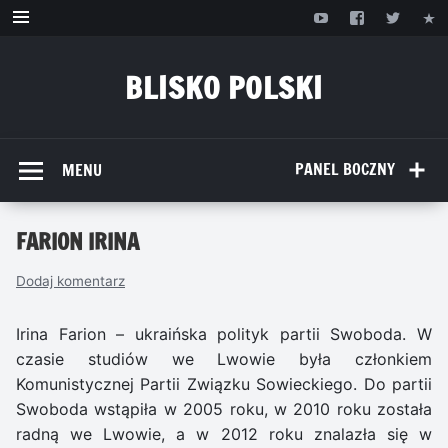
Przejdź
do
treści
BLISKO POLSKI
www.bliskopolski.pl
PANEL BOCZNY
MENU
FARION IRINA
Dodaj komentarz
Irina Farion – ukraińska polityk partii Swoboda. W
czasie studiów we Lwowie była członkiem
Komunistycznej Partii Związku Sowieckiego. Do partii
Swoboda wstąpiła w 2005 roku, w 2010 roku została
radną we Lwowie, a w 2012 roku znalazła się w