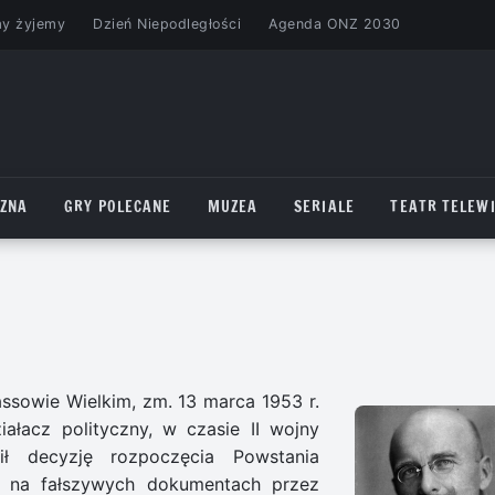
my żyjemy
Dzień Niepodległości
Agenda ONZ 2030
CZNA
GRY POLECANE
MUZEA
SERIALE
TEATR TELEWI
assowie Wielkim, zm. 13 marca 1953 r.
łacz polityczny, w czasie II wojny
ił decyzję rozpoczęcia Powstania
ł na fałszywych dokumentach przez