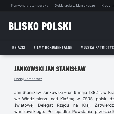
Przejdź
Konwencja stambulska
Deklaracja z Marrakeszu
Kiedy 
do
treści
BLISKO POLSKI
www.bliskopolski.pl
KSIĄŻKI
FILMY DOKUMENTALNE
MUZYKA PATRIOTY
JANKOWSKI JAN STANISŁAW
Dodaj komentarz
Jan Stanisław Jankowski – ur. 6 maja 1882 r. w Kr
we Włodzimierzu nad Klaźmą w ZSRS, polski dzia
światowej Delegat Rządu na Kraj. Zatwierdz
warszawskiego. Po upadku Powstania przeszed