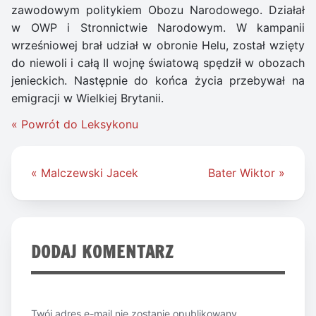
zawodowym politykiem Obozu Narodowego. Działał
w OWP i Stronnictwie Narodowym. W kampanii
wrześniowej brał udział w obronie Helu, został wzięty
do niewoli i całą II wojnę światową spędził w obozach
jenieckich. Następnie do końca życia przebywał na
emigracji w Wielkiej Brytanii.
« Powrót do Leksykonu
Nawigacja
« Malczewski Jacek
Bater Wiktor »
wpisu
DODAJ KOMENTARZ
Twój adres e-mail nie zostanie opublikowany.