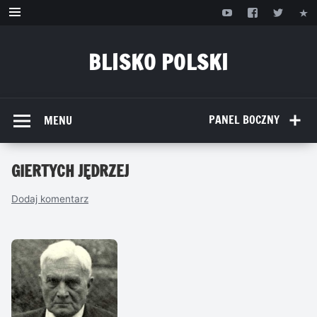
Przejdź
do
treści
BLISKO POLSKI
www.bliskopolski.pl
PANEL BOCZNY
MENU
GIERTYCH JĘDRZEJ
Dodaj komentarz