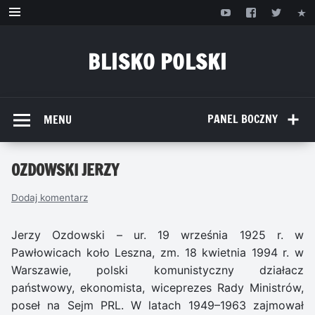
Przejdź
do
treści
BLISKO POLSKI
www.bliskopolski.pl
PANEL BOCZNY
MENU
OZDOWSKI JERZY
Dodaj komentarz
Jerzy Ozdowski – ur. 19 września 1925 r. w
Pawłowicach koło Leszna, zm. 18 kwietnia 1994 r. w
Warszawie, polski komunistyczny działacz
państwowy, ekonomista, wiceprezes Rady Ministrów,
poseł na Sejm PRL. W latach 1949–1963 zajmował