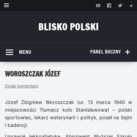
Przejdź
do
treści
BLISKO POLSKI
www.bliskopolski.pl
PANEL BOCZNY
MENU
WOROSZCZAK JÓZEF
Dodaj komentarz
Józef Zbigniew Woroszczak (ur. 13 marca 1940 w
miejscowości Tłumacz koło Stanisławowa) – polski
sportowiec, lekarz weterynarii i polityk, poseł na Sejm
I kadencji.
Uprawiał lekkoatletykę. Absolwent Wyższej Szkoły