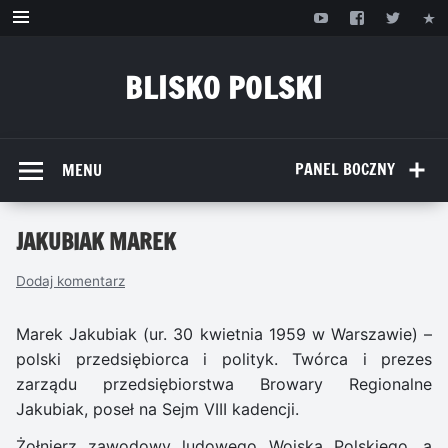
Przejdź
do
treści
BLISKO POLSKI
www.bliskopolski.pl
PANEL BOCZNY
MENU
JAKUBIAK MAREK
Dodaj komentarz
Marek Jakubiak (ur. 30 kwietnia 1959 w Warszawie) –
polski przedsiębiorca i polityk. Twórca i prezes
zarządu przedsiębiorstwa Browary Regionalne
Jakubiak, poseł na Sejm VIII kadencji.
Żołnierz zawodowy ludowego Wojska Polskiego, a