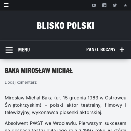
Przejdź
do
treści
BLISKO POLSKI
www.bliskopolski.pl
PANEL BOCZNY
MENU
BAKA MIROSŁAW MICHAŁ
Dodaj komentarz
Mirosław Michał Baka (ur. 15 grudnia 1963 w Ostrowcu
Świętokrzyskim) – polski aktor teatralny, filmowy i
telewizyjny, wykonawca piosenki aktorskiej.
Absolwent PWST we Wrocławiu. Pierwszym sukcesem
na deskach teatru była jego rola z 1997 roku, w której