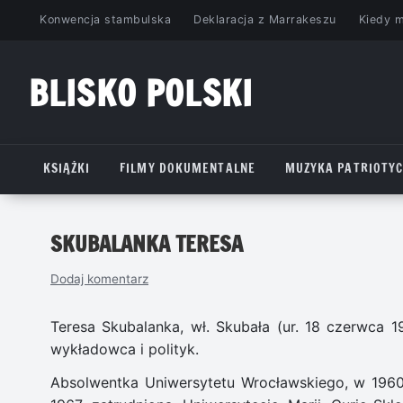
Przejdź
Konwencja stambulska
Deklaracja z Marrakeszu
Kiedy 
do
treści
BLISKO POLSKI
www.bliskopolski.pl
KSIĄŻKI
FILMY DOKUMENTALNE
MUZYKA PATRIOTY
SKUBALANKA TERESA
Dodaj komentarz
Teresa Skubalanka, wł. Skubała (ur. 18 czerwca 19
wykładowca i polityk.
Absolwentka Uniwersytetu Wrocławskiego, w 1960 