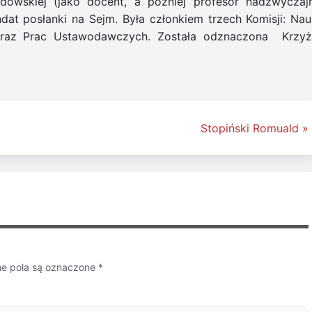
odowskiej (jako docent, a później profesor nadzwyczajn
t posłanki na Sejm. Była członkiem trzech Komisji: Nauk
oraz Prac Ustawodawczych. Została odznaczona Krzy
Stopiński Romuald »
 pola są oznaczone
*