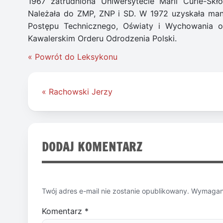
1967 zatrudniona Uniwersytecie Marii Curie-Skł
Należała do ZMP, ZNP i SD. W 1972 uzyskała manda
Postępu Technicznego, Oświaty i Wychowania 
Kawalerskim Orderu Odrodzenia Polski.
« Powrót do Leksykonu
Nawigacja
« Rachowski Jerzy
wpisu
DODAJ KOMENTARZ
Twój adres e-mail nie zostanie opublikowany.
Wymagane
Komentarz
*