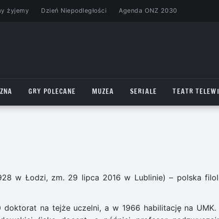
my żyjemy
Dzień Niepodległości
Agenda ONZ 2030
CZNA
GRY POLECANE
MUZEA
SERIALE
TEATR TELEWI
28 w Łodzi, zm. 29 lipca 2016 w Lublinie) – polska filol
doktorat na tejże uczelni, a w 1966 habilitację na UMK.