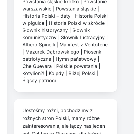
Powstania śląskie krótko
|
Powstanie
warszawskie
|
Powstania śląskie
|
Historia Polski – daty
|
Historia Polski
w pigułce
|
Historia Polski w skrócie
|
Słownik historyczny
|
Słownik
komunistyczny
|
Słownik lustracyjny
|
Altiero Spinelli
|
Manifest z Ventotene
|
Mazurek Dąbrowskiego
|
Piosenki
patriotyczne
|
Hymn państwowy
|
Che Guevara
|
Polskie powstania
|
Kotylion?!
|
Kolędy
|
Bliżej Polski
|
Śląscy patrioci
"Jesteśmy różni, pochodzimy z
różnych stron Polski, mamy różne
zainteresowania, ale łączy nas jeden
cel. Cel ten to Ojczyzna, dla której