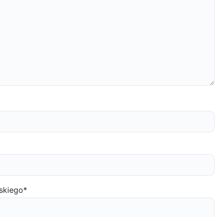
skiego
*