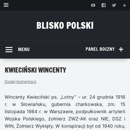
Przejdź
do
treści
BLISKO POLSKI
www.bliskopolski.pl
PANEL BOCZNY
MENU
KWIECIŃSKI WINCENTY
Dodaj komentarz
Wincenty Kwieciński ps. „Lotny” – ur. 24 grudnia 1916
r. w Słowiańsku, gubernia charkowska, zm. 15
listopada 1984 r. w Warszawie, podpułkownik artylerii
Wojska Polskiego, żołnierz ZWZ-AK oraz NIE, DSZ i
WiN, Żołnierz Wyklęty. W konspiracji był od 1940 roku,