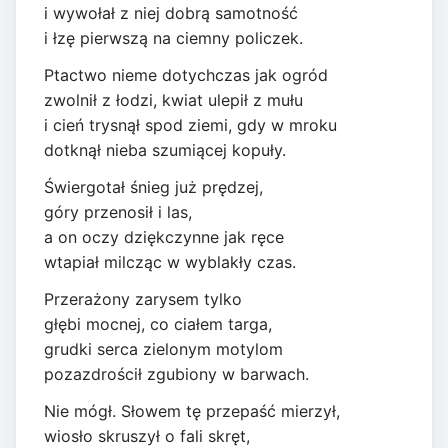
i wywołał z niej dobrą samotność
i łzę pierwszą na ciemny policzek.
Ptactwo nieme dotychczas jak ogród
zwolnił z łodzi, kwiat ulepił z mułu
i cień trysnął spod ziemi, gdy w mroku
dotknął nieba szumiącej kopuły.
Świergotał śnieg już prędzej,
góry przenosił i las,
a on oczy dziękczynne jak ręce
wtapiał milcząc w wyblakły czas.
Przerażony zarysem tylko
głębi mocnej, co ciałem targa,
grudki serca zielonym motylom
pozazdrościł zgubiony w barwach.
Nie mógł. Słowem tę przepaść mierzył,
wiosło skruszył o fali skręt,