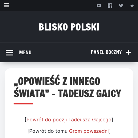
Przejdź
do
treści
BLISKO POLSKI
www.bliskopolski.pl
PANEL BOCZNY
MENU
„OPOWIEŚĆ Z INNEGO
ŚWIATA” – TADEUSZ GAJCY
[
Powrót do poezji Tadeusza Gajcego
]
[Powrót do tomu
Grom powszedni
]