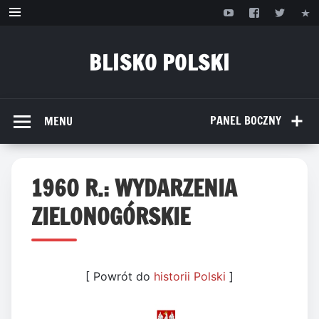
Przejdź
do
treści
BLISKO POLSKI
www.bliskopolski.pl
PANEL BOCZNY
MENU
1960 R.: WYDARZENIA
ZIELONOGÓRSKIE
[ Powrót do
historii Polski
]