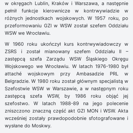
w okręgach Lublin, Kraków i Warszawa, a następnie
pełnił funkcje kierownicze w kontrwywiadzie w
różnych jednostkach wojskowych. W 1957 roku, po
przeformowaniu GZI w WSW został szefem Oddziału
WSW we Wrocławiu.
W 1960 roku ukończył kurs kontrwywiadowczy w
ZSRS i został mianowany szefem Oddziału II –
zastępcą szefa Zarządu WSW Śląskiego Okręgu
Wojskowego we Wrocławiu. W latach 1976-1980 był
attaché wojskowym przy Ambasadzie PRL w
Belgradzie. W 1980 roku został głównym specjalistą w
Szefostwie WSW w Warszawie, a w następnym roku
zastępcą szefa WSW, by 1986 roku objąć jej
szefostwo. W latach 1988-89 na jego polecenie
zniszczono znaczną część akt GZI MON i WSW. Akta
wcześniej zostały prawdopodobnie sfotografowane i
wysłane do Moskwy.