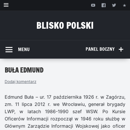
Przejdź
do
treści
BLISKO POLSKI
www.bliskopolski.pl
PANEL BOCZNY
MENU
BUŁA EDMUND
Dodaj komentarz
Edmund Buła – ur. 17 października 1926 r. w Zagórzu,
zm. 11 lipca 2012 r. we Wrocławiu, generał brygady
LWP, w latach 1986-1990 szef WSW. Po Kursie
Oficerów Informacji rozpoczął w 1946 roku służbę w
Głównym Zarządzie Informacji Wojskowej jako oficer