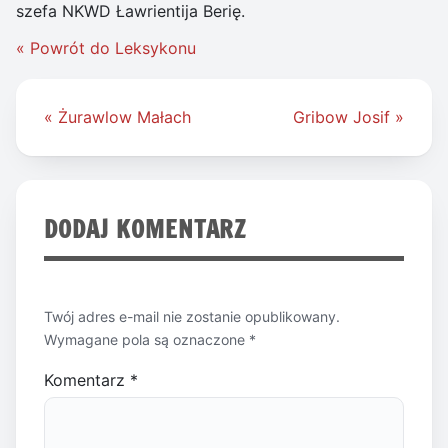
szefa NKWD Ławrientija Berię.
« Powrót do Leksykonu
Nawigacja
« Żurawlow Małach
Gribow Josif »
wpisu
DODAJ KOMENTARZ
Twój adres e-mail nie zostanie opublikowany.
Wymagane pola są oznaczone
*
Komentarz
*