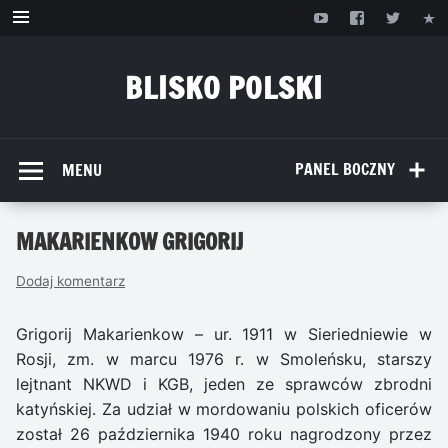
Przejdź
do
treści
BLISKO POLSKI
www.bliskopolski.pl
PANEL BOCZNY
MENU
MAKARIENKOW GRIGORIJ
Dodaj komentarz
Grigorij Makarienkow – ur. 1911 w Sieriedniewie w
Rosji, zm. w marcu 1976 r. w Smoleńsku, starszy
lejtnant NKWD i KGB, jeden ze sprawców zbrodni
katyńskiej. Za udział w mordowaniu polskich oficerów
został 26 października 1940 roku nagrodzony przez