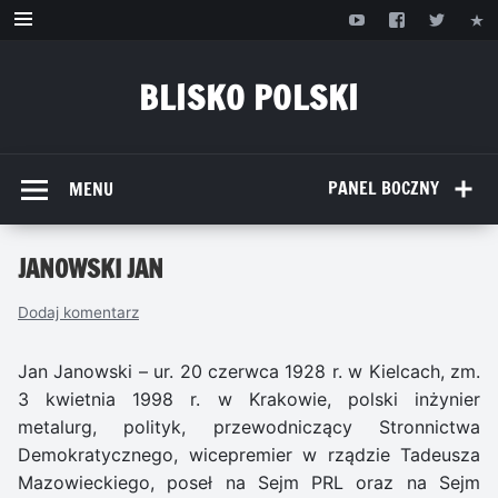
Przejdź
do
treści
BLISKO POLSKI
www.bliskopolski.pl
PANEL BOCZNY
MENU
JANOWSKI JAN
Dodaj komentarz
Jan Janowski – ur. 20 czerwca 1928 r. w Kielcach, zm.
3 kwietnia 1998 r. w Krakowie, polski inżynier
metalurg, polityk, przewodniczący Stronnictwa
Demokratycznego, wicepremier w rządzie Tadeusza
Mazowieckiego, poseł na Sejm PRL oraz na Sejm