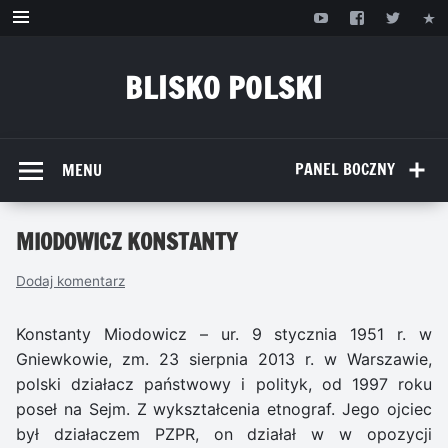
Przejdź
do
treści
BLISKO POLSKI
www.bliskopolski.pl
PANEL BOCZNY
MENU
MIODOWICZ KONSTANTY
Dodaj komentarz
Konstanty Miodowicz – ur. 9 stycznia 1951 r. w
Gniewkowie, zm. 23 sierpnia 2013 r. w Warszawie,
polski działacz państwowy i polityk, od 1997 roku
poseł na Sejm. Z wykształcenia etnograf. Jego ojciec
był działaczem PZPR, on działał w w opozycji