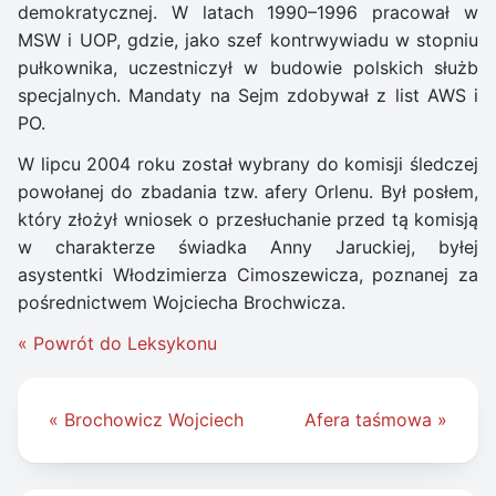
demokratycznej. W latach 1990–1996 pracował w
MSW i UOP, gdzie, jako szef kontrwywiadu w stopniu
pułkownika, uczestniczył w budowie polskich służb
specjalnych. Mandaty na Sejm zdobywał z list AWS i
PO.
W lipcu 2004 roku został wybrany do komisji śledczej
powołanej do zbadania tzw. afery Orlenu. Był posłem,
który złożył wniosek o przesłuchanie przed tą komisją
w charakterze świadka Anny Jaruckiej, byłej
asystentki Włodzimierza Cimoszewicza, poznanej za
pośrednictwem Wojciecha Brochwicza.
« Powrót do Leksykonu
Nawigacja
« Brochowicz Wojciech
Afera taśmowa »
wpisu