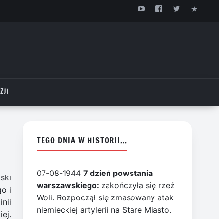
ZJI
TEGO DNIA W HISTORII…
07-08-1944
7 dzień powstania
ski
warszawskiego:
zakończyła się rzeź
o i
Woli. Rozpoczął się zmasowany atak
nii
niemieckiej artylerii na Stare Miasto.
ej.