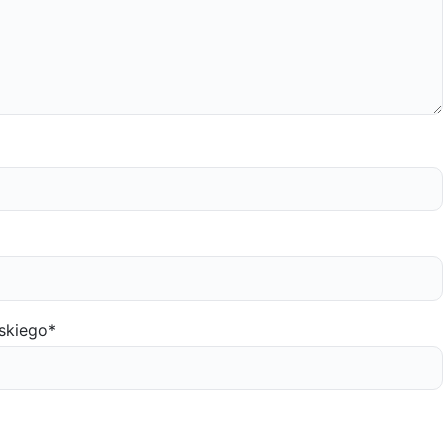
skiego
*