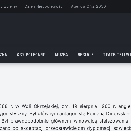
my żyjemy
Dzień Niepodległości
Agenda ONZ 2030
CZNA
GRY POLECANE
MUZEA
SERIALE
TEATR TELEWI
8 r. w Woli Okrzejskiej, zm. 19 sierpnia 1960 r. angiel
 syjonistyczny. Był głównym antagonistą Romana Dmowskieg
. Był prawdopodobnie głównym winowajcą sfałszowania li
zano do akceptacji przedstawicielom dyplomacji sowiecki