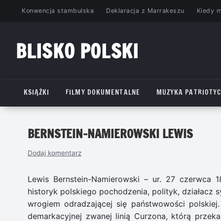
Przejdź
Konwencja stambulska
Deklaracja z Marrakeszu
Kiedy 
do
treści
BLISKO POLSKI
www.bliskopolski.pl
KSIĄŻKI
FILMY DOKUMENTALNE
MUZYKA PATRIOTY
BERNSTEIN-NAMIEROWSKI LEWIS
Dodaj komentarz
Lewis Bernstein-Namierowski – ur. 27 czerwca 188
historyk polskiego pochodzenia, polityk, działacz
wrogiem odradzającej się państwowości polskiej
demarkacyjnej zwanej linią Curzona, którą przeka