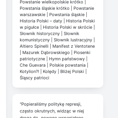
Powstanie wielkopolskie krótko
|
Powstania śląskie krótko
|
Powstanie
warszawskie
|
Powstania śląskie
|
Historia Polski – daty
|
Historia Polski
w pigułce
|
Historia Polski w skrócie
|
Słownik historyczny
|
Słownik
komunistyczny
|
Słownik lustracyjny
|
Altiero Spinelli
|
Manifest z Ventotene
|
Mazurek Dąbrowskiego
|
Piosenki
patriotyczne
|
Hymn państwowy
|
Che Guevara
|
Polskie powstania
|
Kotylion?!
|
Kolędy
|
Bliżej Polski
|
Śląscy patrioci
"Popieraliśmy politykę represji,
często okrutnych, widząc w niej
drogą do „nowego wspaniałego