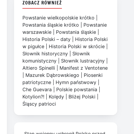
ZOBACZ RÓWNIEŻ
Powstanie wielkopolskie krótko
|
Powstania śląskie krótko
|
Powstanie
warszawskie
|
Powstania śląskie
|
Historia Polski – daty
|
Historia Polski
w pigułce
|
Historia Polski w skrócie
|
Słownik historyczny
|
Słownik
komunistyczny
|
Słownik lustracyjny
|
Altiero Spinelli
|
Manifest z Ventotene
|
Mazurek Dąbrowskiego
|
Piosenki
patriotyczne
|
Hymn państwowy
|
Che Guevara
|
Polskie powstania
|
Kotylion?!
|
Kolędy
|
Bliżej Polski
|
Śląscy patrioci
„Stan wojenny uchronił Polskę przed