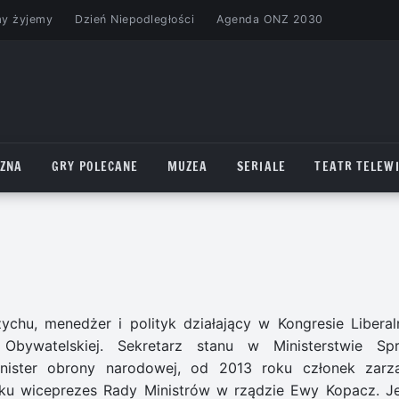
my żyjemy
Dzień Niepodległości
Agenda ONZ 2030
CZNA
GRY POLECANE
MUZEA
SERIALE
TEATR TELEWI
ychu, menedżer i polityk działający w Kongresie Liberal
Obywatelskiej. Sekretarz stanu w Ministerstwie Sp
inister obrony narodowej, od 2013 roku członek zarz
oku wiceprezes Rady Ministrów w rządzie Ewy Kopacz. J