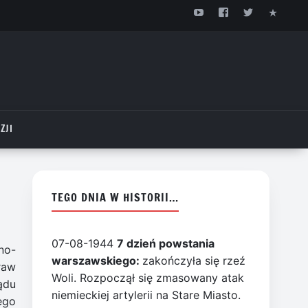
ZJI
TEGO DNIA W HISTORII…
07-08-1944
7 dzień powstania
no-
warszawskiego:
zakończyła się rzeź
raw
Woli. Rozpoczął się zmasowany atak
ądu
niemieckiej artylerii na Stare Miasto.
ego