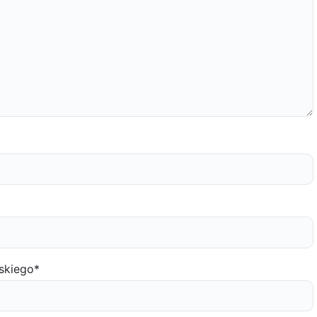
skiego
*