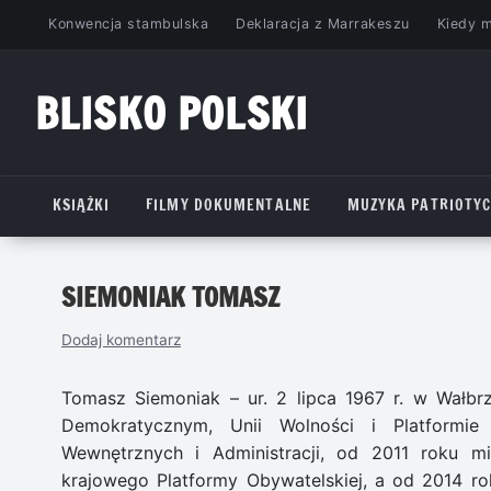
Przejdź
Konwencja stambulska
Deklaracja z Marrakeszu
Kiedy 
do
treści
BLISKO POLSKI
www.bliskopolski.pl
KSIĄŻKI
FILMY DOKUMENTALNE
MUZYKA PATRIOTY
SIEMONIAK TOMASZ
Dodaj komentarz
Tomasz Siemoniak – ur. 2 lipca 1967 r. w Wałbrz
Demokratycznym, Unii Wolności i Platformie 
Wewnętrznych i Administracji, od 2011 roku m
krajowego Platformy Obywatelskiej, a od 2014 r