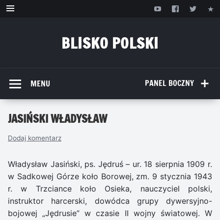
Przejdź
do
treści
BLISKO POLSKI
www.bliskopolski.pl
PANEL BOCZNY
MENU
JASIŃSKI WŁADYSŁAW
Dodaj komentarz
Władysław Jasiński, ps. Jędruś – ur. 18 sierpnia 1909 r.
w Sadkowej Górze koło Borowej, zm. 9 stycznia 1943
r. w Trzciance koło Osieka, nauczyciel polski,
instruktor harcerski, dowódca grupy dywersyjno-
bojowej „Jędrusie” w czasie II wojny światowej. W