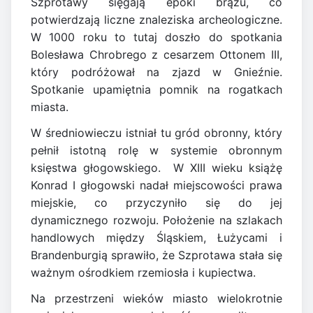
Szprotawy sięgają epoki brązu, co
potwierdzają liczne znaleziska archeologiczne.
W 1000 roku to tutaj doszło do spotkania
Bolesława Chrobrego z cesarzem Ottonem III,
który podróżował na zjazd w Gnieźnie.
Spotkanie upamiętnia pomnik na rogatkach
miasta.
W średniowieczu istniał tu gród obronny, który
pełnił istotną rolę w systemie obronnym
księstwa głogowskiego. W XIII wieku książę
Konrad I głogowski nadał miejscowości prawa
miejskie, co przyczyniło się do jej
dynamicznego rozwoju. Położenie na szlakach
handlowych między Śląskiem, Łużycami i
Brandenburgią sprawiło, że Szprotawa stała się
ważnym ośrodkiem rzemiosła i kupiectwa.
Na przestrzeni wieków miasto wielokrotnie