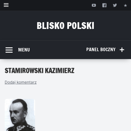
Przejdź
do
treści
BLISKO POLSKI
www.bliskopolski.pl
PANEL BOCZNY
MENU
STAMIROWSKI KAZIMIERZ
Dodaj komentarz