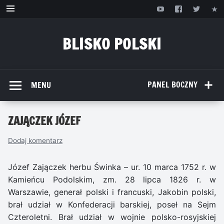
Przejdź
do
treści
BLISKO POLSKI
www.bliskopolski.pl
PANEL BOCZNY
MENU
ZAJĄCZEK JÓZEF
Dodaj komentarz
Józef Zajączek herbu Świnka – ur. 10 marca 1752 r. w
Kamieńcu Podolskim, zm. 28 lipca 1826 r. w
Warszawie, generał polski i francuski, Jakobin polski,
brał udział w Konfederacji barskiej, poseł na Sejm
Czteroletni. Brał udział w wojnie polsko-rosyjskiej