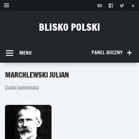
Przejdź
do
treści
BLISKO POLSKI
www.bliskopolski.pl
PANEL BOCZNY
MENU
MARCHLEWSKI JULIAN
Dodaj komentarz