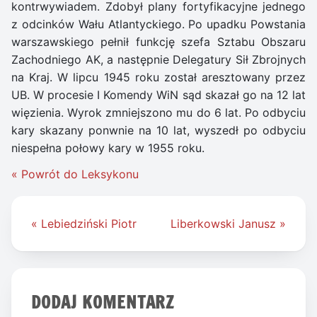
kontrwywiadem. Zdobył plany fortyfikacyjne jednego
z odcinków Wału Atlantyckiego. Po upadku Powstania
warszawskiego pełnił funkcję szefa Sztabu Obszaru
Zachodniego AK, a następnie Delegatury Sił Zbrojnych
na Kraj. W lipcu 1945 roku został aresztowany przez
UB. W procesie I Komendy WiN sąd skazał go na 12 lat
więzienia. Wyrok zmniejszono mu do 6 lat. Po odbyciu
kary skazany ponwnie na 10 lat, wyszedł po odbyciu
niespełna połowy kary w 1955 roku.
« Powrót do Leksykonu
Nawigacja
« Lebiedziński Piotr
Liberkowski Janusz »
wpisu
DODAJ KOMENTARZ