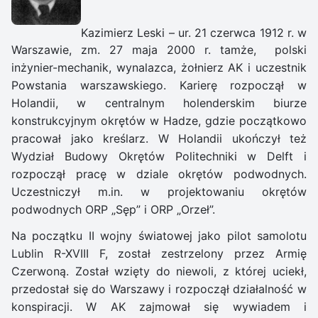
Kazimierz Leski – ur. 21 czerwca 1912 r. w
Warszawie, zm. 27 maja 2000 r. tamże, polski
inżynier-mechanik, wynalazca, żołnierz AK i uczestnik
Powstania warszawskiego. Karierę rozpoczął w
Holandii, w centralnym holenderskim biurze
konstrukcyjnym okrętów w Hadze, gdzie początkowo
pracował jako kreślarz. W Holandii ukończył też
Wydział Budowy Okrętów Politechniki w Delft i
rozpoczął pracę w dziale okrętów podwodnych.
Uczestniczył m.in. w projektowaniu okrętów
podwodnych ORP „Sęp” i ORP „Orzeł”.
Na początku II wojny światowej jako pilot samolotu
Lublin R-XVIII F, został zestrzelony przez Armię
Czerwoną. Został wzięty do niewoli, z której uciekł,
przedostał się do Warszawy i rozpoczął działalność w
konspiracji. W AK zajmował się wywiadem i