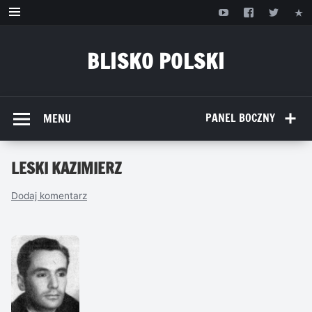
Przejdź
do
treści
BLISKO POLSKI
www.bliskopolski.pl
PANEL BOCZNY
MENU
LESKI KAZIMIERZ
Dodaj komentarz