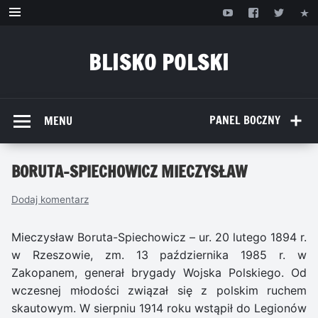
Przejdź
do
treści
BLISKO POLSKI
www.bliskopolski.pl
PANEL BOCZNY
MENU
BORUTA-SPIECHOWICZ MIECZYSŁAW
Dodaj komentarz
Mieczysław Boruta-Spiechowicz – ur. 20 lutego 1894 r.
w Rzeszowie, zm. 13 października 1985 r. w
Zakopanem, generał brygady Wojska Polskiego. Od
wczesnej młodości związał się z polskim ruchem
skautowym. W sierpniu 1914 roku wstąpił do Legionów