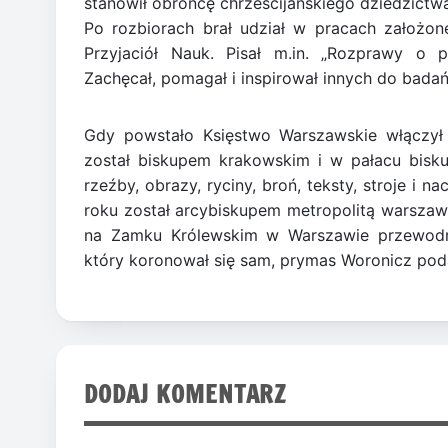
stanowił obrońcę chrześcijańskiego dziedzictwa
Po rozbiorach brał udział w pracach założ
Przyjaciół Nauk. Pisał m.in. „Rozprawy o pi
Zachęcał, pomagał i inspirował innych do badań
Gdy powstało Księstwo Warszawskie włączył 
został biskupem krakowskim i w pałacu biskup
rzeźby, obrazy, ryciny, broń, teksty, stroje i 
roku został arcybiskupem metropolitą warszaw
na Zamku Królewskim w Warszawie przewodni
który koronował się sam, prymas Woronicz poda
DODAJ KOMENTARZ