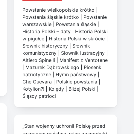
Powstanie wielkopolskie krótko
|
Powstania śląskie krótko
|
Powstanie
warszawskie
|
Powstania śląskie
|
Historia Polski – daty
|
Historia Polski
w pigułce
|
Historia Polski w skrócie
|
Słownik historyczny
|
Słownik
komunistyczny
|
Słownik lustracyjny
|
Altiero Spinelli
|
Manifest z Ventotene
|
Mazurek Dąbrowskiego
|
Piosenki
patriotyczne
|
Hymn państwowy
|
Che Guevara
|
Polskie powstania
|
Kotylion?!
|
Kolędy
|
Bliżej Polski
|
Śląscy patrioci
„Stan wojenny uchronił Polskę przed
rozpadem państwa, ruiną gospodarki,