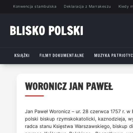
Przejdź
Konwencja stambulska
Deklaracja z Marrakeszu
Kiedy 
do
treści
BLISKO POLSKI
www.bliskopolski.pl
KSIĄŻKI
FILMY DOKUMENTALNE
MUZYKA PATRIOTY
WORONICZ JAN PAWEŁ
Jan Paweł Woronicz – ur. 28 czerwca 1757 r. w 
polski biskup rzymskokatolicki, kaznodzieja, w
radca stanu Księstwa Warszawskiego, biskup di