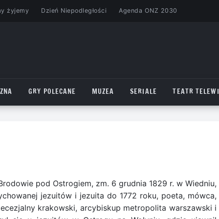
my żyjemy
Dzień Niepodległości
Agenda ONZ 2030
CZNA
GRY POLECANE
MUZEA
SERIALE
TEATR TELEWI
Brodowie pod Ostrogiem, zm. 6 grudnia 1829 r. w Wiedniu,
ychowanej jezuitów i jezuita do 1772 roku, poeta, mówca,
ecezjalny krakowski, arcybiskup metropolita warszawski i