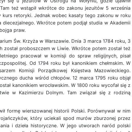
ył się u jezuitów w Ostrogu na Wołyniu, gdzie ujawnił
. Tam też wstąpił wkrótce do zakonu jezuitów 5 września
ny kurs retoryki. Jednak wobec kasaty tego zakonu w roku
a diecezjalnego. Wkrótce potem podjął studia w Akademii
obojga praw.
arium Św. Krzyża w Warszawie. Dnia 3 marca 1784 roku, 3
h został proboszczem w Liwie. Wkrótce potem został też
etniego pracował w komisji do spraw religijnych, pisał
pospolitej. Od 1794 roku był kanonikiem chełmskim. W
misarzem Komisji Porządkowej Księstwa Mazowieckiego.
tycznego ducha wśród chłopów. 12 marca 1795 roku objął
ostał kanonikiem wrocławskim. W 1800 roku wycofał się z
bostwie w Kazimierzu Dolnym. Tam związał się z rodziną
owił formę wierszowanej historii Polski. Porównywał w nim
ojańczyków, który uciekali spod murów zburzonej przez
ania i dzieła historyczne. W jego utworach naród polski