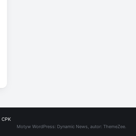
CPK
Motyw WordPress: Dynamic News, autor: ThemeZee.