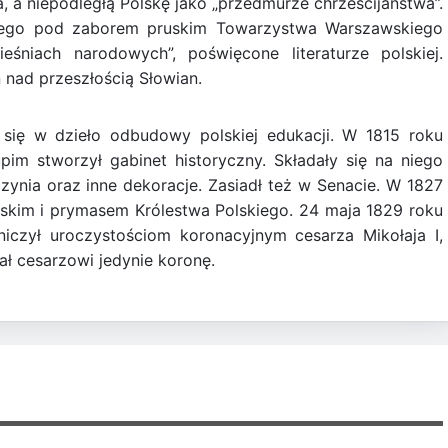
, a niepodległą Polskę jako „przedmurze chrześcijaństwa”.
onego pod zaborem pruskim Towarzystwa Warszawskiego
eśniach narodowych”, poświęcone literaturze polskiej.
 nad przeszłością Słowian.
się w dzieło odbudowy polskiej edukacji. W 1815 roku
im stworzył gabinet historyczny. Składały się na niego
naczynia oraz inne dekoracje. Zasiadł też w Senacie. W 1827
skim i prymasem Królestwa Polskiego. 24 maja 1829 roku
czył uroczystościom koronacyjnym cesarza Mikołaja I,
ł cesarzowi jedynie koronę.