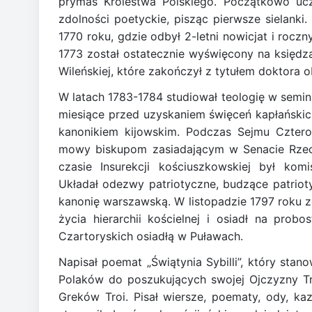
prymas Królestwa Polskiego. Początkowo ucz
zdolności poetyckie, pisząc pierwsze sielanki
1770 roku, gdzie odbył 2-letni nowicjat i rocz
1773 został ostatecznie wyświęcony na księdz
Wileńskiej, które zakończył z tytułem doktora 
W latach 1783-1784 studiował teologię w semin
miesiące przed uzyskaniem święceń kapłańskic
kanonikiem kijowskim. Podczas Sejmu Czterol
mowy biskupom zasiadającym w Senacie Rzecz
czasie Insurekcji kościuszkowskiej był ko
Układał odezwy patriotyczne, budzące patrio
kanonię warszawską. W listopadzie 1797 roku z
życia hierarchii kościelnej i osiadł na pro
Czartoryskich osiadłą w Puławach.
Napisał poemat „Świątynia Sybilli”, który stan
Polaków do poszukujących swojej Ojczyzny Tr
Greków Troi. Pisał wiersze, poematy, ody, kaz