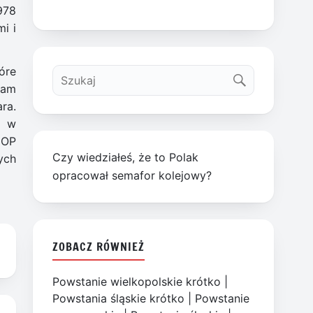
978
i i
óre
dam
ra.
o w
UOP
Czy wiedziałeś, że to Polak
ych
opracował semafor kolejowy?
ZOBACZ RÓWNIEŻ
Powstanie wielkopolskie krótko
|
Powstania śląskie krótko
|
Powstanie