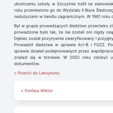
ukończeniu szkoły w Szczytnie trafił na stanow
roku przeniesiono go do Wydziału II Biura Śledcz
nadużyciami w handlu zagranicznym. W 1981 roku do
Był w grupie prowadzących śledztwo przeciwko zl
prowadzone było tak, że nie zostali oni nigdy 
Dębiec został pozytywnie zweryfikowany i przyjęt
Prowadził śledztwa w sprawie Art-B i FOZZ. P
sprawie działań podejmowanych przez współpraco
znalazł się w biznesie. W 2002 roku zdobyć u
dokumentów.
« Powrót do Leksykonu
Nawigacja
« Fonfara Wiktor
wpisu