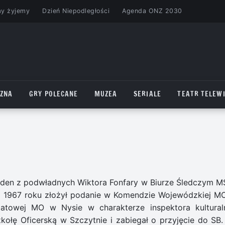
my żyjemy
Dzień Niepodległości
Agenda ONZ 2030
CZNA
GRY POLECANE
MUZEA
SERIALE
TEATR TELEWI
 jeden z podwładnych Wiktora Fonfary w Biurze Śledczym M
u 1967 roku złożył podanie w Komendzie Wojewódzkiej M
towej MO w Nysie w charakterze inspektora kultural
ołę Oficerską w Szczytnie i zabiegał o przyjęcie do SB.