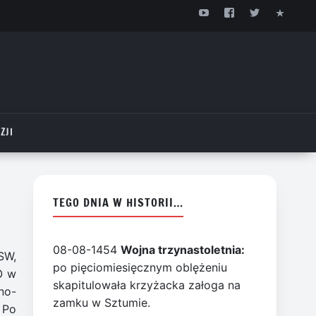
ZJI
TEGO DNIA W HISTORII…
08-08-1454
Wojna trzynastoletnia:
SW,
po pięciomiesięcznym oblężeniu
O w
skapitulowała krzyżacka załoga na
no-
zamku w Sztumie.
 Po