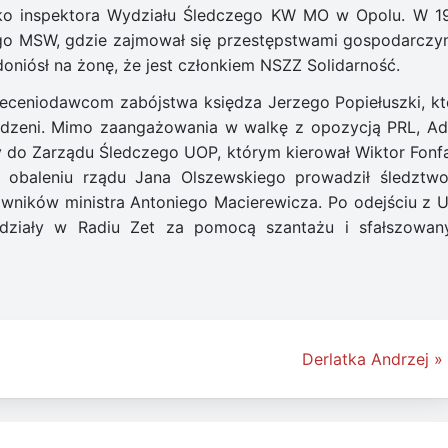
isko inspektora Wydziału Śledczego KW MO w Opolu. W 1
ego MSW, gdzie zajmował się przestępstwami gospodarczym
niósł na żonę, że jest członkiem NSZZ Solidarność.
eceniodawcom zabójstwa księdza Jerzego Popiełuszki, kt
osądzeni. Mimo zaangażowania w walkę z opozycją PRL, A
y do Zarządu Śledczego UOP, którym kierował Wiktor Fonfa
o obaleniu rządu Jana Olszewskiego prowadził śledztw
wników ministra Antoniego Macierewicza. Po odejściu z 
działy w Radiu Zet za pomocą szantażu i sfałszowan
Derlatka Andrzej »