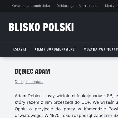
Przejdź
Konwencja stambulska
Deklaracja z Marrakeszu
Kiedy 
do
treści
BLISKO POLSKI
www.bliskopolski.pl
KSIĄŻKI
FILMY DOKUMENTALNE
MUZYKA PATRIOTY
DĘBIEC ADAM
Dodaj komentarz
Adam Dębiec – były wieloletni funkcjonariusz SB,
który razem z nim przeszedł do UOP. We wrześni
Opolu o przyjęcie do pracy w Komendzie Powia
oświatowego. W 1970 roku rozpoczął zaocznie Szk