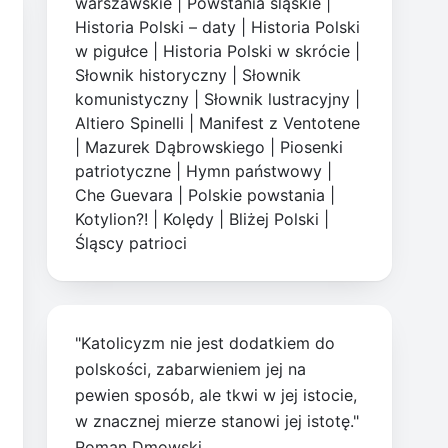
warszawskie
|
Powstania śląskie
|
Historia Polski – daty
|
Historia Polski
w pigułce
|
Historia Polski w skrócie
|
Słownik historyczny
|
Słownik
komunistyczny
|
Słownik lustracyjny
|
Altiero Spinelli
|
Manifest z Ventotene
|
Mazurek Dąbrowskiego
|
Piosenki
patriotyczne
|
Hymn państwowy
|
Che Guevara
|
Polskie powstania
|
Kotylion?!
|
Kolędy
|
Bliżej Polski
|
Śląscy patrioci
"Katolicyzm nie jest dodatkiem do
polskości, zabarwieniem jej na
pewien sposób, ale tkwi w jej istocie,
w znacznej mierze stanowi jej istotę."
Roman Dmowski