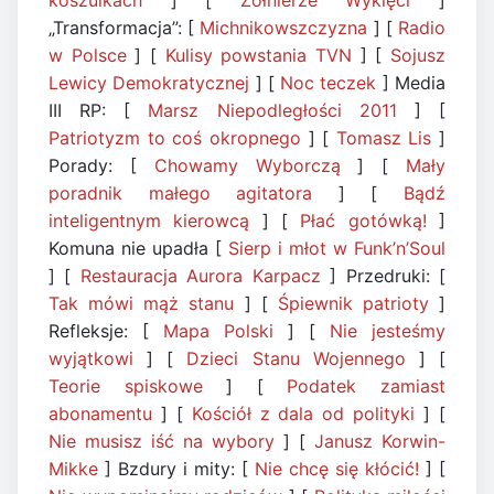
koszulkach
] [
Żołnierze Wyklęci
]
„Transformacja”: [
Michnikowszczyzna
] [
Radio
w Polsce
] [
Kulisy powstania TVN
] [
Sojusz
Lewicy Demokratycznej
] [
Noc teczek
] Media
III RP: [
Marsz Niepodległości 2011
] [
Patriotyzm to coś okropnego
] [
Tomasz Lis
]
Porady: [
Chowamy Wyborczą
] [
Mały
poradnik małego agitatora
] [
Bądź
inteligentnym kierowcą
] [
Płać gotówką!
]
Komuna nie upadła [
Sierp i młot w Funk’n’Soul
] [
Restauracja Aurora Karpacz
] Przedruki: [
Tak mówi mąż stanu
] [
Śpiewnik patrioty
]
Refleksje: [
Mapa Polski
] [
Nie jesteśmy
wyjątkowi
] [
Dzieci Stanu Wojennego
] [
Teorie spiskowe
] [
Podatek zamiast
abonamentu
] [
Kościół z dala od polityki
] [
Nie musisz iść na wybory
] [
Janusz Korwin-
Mikke
] Bzdury i mity: [
Nie chcę się kłócić
!
] [