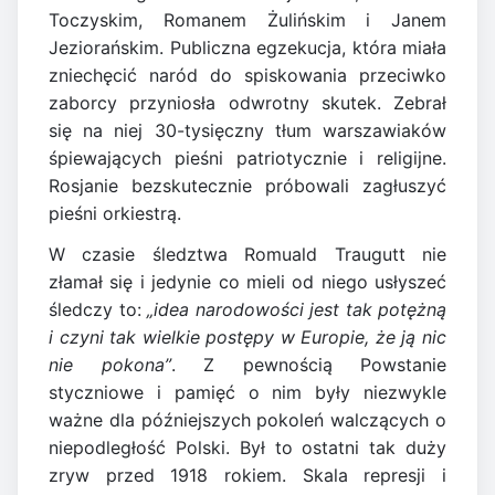
Toczyskim, Romanem Żulińskim i Janem
Jeziorańskim. Publiczna egzekucja, która miała
zniechęcić naród do spiskowania przeciwko
zaborcy przyniosła odwrotny skutek. Zebrał
się na niej 30-tysięczny tłum warszawiaków
śpiewających pieśni patriotycznie i religijne.
Rosjanie bezskutecznie próbowali zagłuszyć
pieśni orkiestrą.
W czasie śledztwa Romuald Traugutt nie
złamał się i jedynie co mieli od niego usłyszeć
śledczy to:
„idea narodowości jest tak potężną
i czyni tak wielkie postępy w Europie, że ją nic
nie pokona”
. Z pewnością Powstanie
styczniowe i pamięć o nim były niezwykle
ważne dla późniejszych pokoleń walczących o
niepodległość Polski. Był to ostatni tak duży
zryw przed 1918 rokiem. Skala represji i