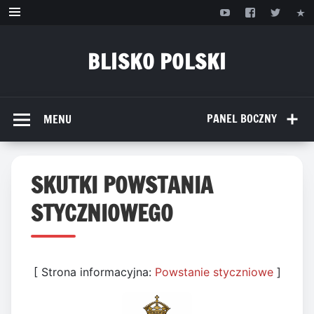
Przejdź
do
treści
BLISKO POLSKI
www.bliskopolski.pl
PANEL BOCZNY
MENU
SKUTKI POWSTANIA
STYCZNIOWEGO
[ Strona informacyjna:
Powstanie styczniowe
]