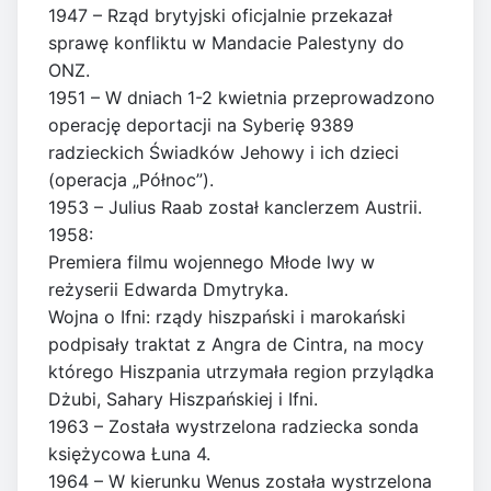
1947 – Rząd brytyjski oficjalnie przekazał
sprawę konfliktu w Mandacie Palestyny do
ONZ.
1951 – W dniach 1-2 kwietnia przeprowadzono
operację deportacji na Syberię 9389
radzieckich Świadków Jehowy i ich dzieci
(operacja „Północ”).
1953 – Julius Raab został kanclerzem Austrii.
1958:
Premiera filmu wojennego Młode lwy w
reżyserii Edwarda Dmytryka.
Wojna o Ifni: rządy hiszpański i marokański
podpisały traktat z Angra de Cintra, na mocy
którego Hiszpania utrzymała region przylądka
Dżubi, Sahary Hiszpańskiej i Ifni.
1963 – Została wystrzelona radziecka sonda
księżycowa Łuna 4.
1964 – W kierunku Wenus została wystrzelona