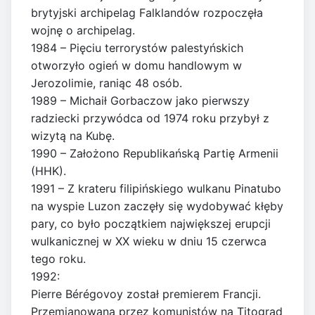
brytyjski archipelag Falklandów rozpoczęła
wojnę o archipelag.
1984 – Pięciu terrorystów palestyńskich
otworzyło ogień w domu handlowym w
Jerozolimie, raniąc 48 osób.
1989 – Michaił Gorbaczow jako pierwszy
radziecki przywódca od 1974 roku przybył z
wizytą na Kubę.
1990 – Założono Republikańską Partię Armenii
(HHK).
1991 – Z krateru filipińskiego wulkanu Pinatubo
na wyspie Luzon zaczęły się wydobywać kłęby
pary, co było początkiem największej erupcji
wulkanicznej w XX wieku w dniu 15 czerwca
tego roku.
1992:
Pierre Bérégovoy został premierem Francji.
Przemianowana przez komunistów na Titograd