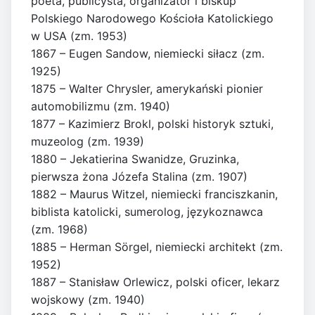
poeta, publicysta, organizator i biskup
Polskiego Narodowego Kościoła Katolickiego
w USA (zm. 1953)
1867 – Eugen Sandow, niemiecki siłacz (zm.
1925)
1875 – Walter Chrysler, amerykański pionier
automobilizmu (zm. 1940)
1877 – Kazimierz Brokl, polski historyk sztuki,
muzeolog (zm. 1939)
1880 – Jekatierina Swanidze, Gruzinka,
pierwsza żona Józefa Stalina (zm. 1907)
1882 – Maurus Witzel, niemiecki franciszkanin,
biblista katolicki, sumerolog, językoznawca
(zm. 1968)
1885 – Herman Sörgel, niemiecki architekt (zm.
1952)
1887 – Stanisław Orlewicz, polski oficer, lekarz
wojskowy (zm. 1940)