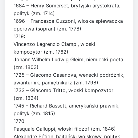
1684 – Henry Somerset, brytyjski arystokrata,
polityk (zm. 1714)
1696 – Francesca Cuzzoni, włoska śpiewaczka
operowa (sopran) (zm. 1778)
1719:
Vincenzo Legrenzio Ciampi, włoski
kompozytor (zm. 1762)
Johann Wilhelm Ludwig Gleim, niemiecki poeta
(zm. 1803)
1725 – Giacomo Casanova, wenecki podróżnik,
awanturnik, pamiętnikarz (zm. 1798)
1733 – Giacomo Tritto, włoski kompozytor
(zm. 1824)
1745 – Richard Bassett, amerykański prawnik,
polityk (zm. 1815)
1770:
Pasquale Galluppi, włoski filozof (zm. 1846)
Alexandre Pétion, haitański wojskowy, polityk,