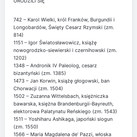
URODZILI SIĘ
742 – Karol Wielki, król Franków, Burgundii i
Longobardów, Święty Cesarz Rzymski (zm.
814)
1151 – Igor Światosławowicz, książę
nowogrodzko-siewierski i czernihowski (zm.
1202)
1348 – Andronik IV Paleolog, cesarz
bizantyński (zm. 1385)
1473 – Jan Korwin, książę głogowski, ban
Chorwacji (zm. 1504)
1502 – Zuzanna Wittelsbach, księżniczka
bawarska, księżna Brandenburgii-Bayreuth,
elektorowa Palatynatu Reńskiego (zm. 1543)
1511 – Yoshiharu Ashikaga, japoński siogun
(zm. 1550)
1566 – Maria Magdalena de’ Pazzi, włoska