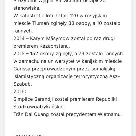
Prezydent Węgier Pál Schmitt ustąpił ze
stanowiska.
W katastrofie lotu UTair 120 w rosyjskim
mieście Tiumeń zginęły 33 osoby, a 10 zostało
rannych.
2014 – Kärym Mäsymow został po raz drugi
premierem Kazachstanu.
2015 – 152 osoby zginęły, a 79 zostało rannych
w zamachu na uniwersytet w kenijskim mieście
Garissa przeprowadzonym przez somalijską,
islamistyczną organizację terrorystyczną Asz-
Szabab.
2016:
Simplice Sarandji został premierem Republiki
Środkowoafrykańskiej.
Trần Đại Quang został prezydentem Wietnamu.