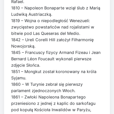
Rafael.
1810 – Napoleon Bonaparte wziął ślub z Marią
Ludwiką Austriaczką.
1819 – Wojna o niepodległość Wenezueli:
zwycięstwo powstańców nad rojalistami w
bitwie pod Las Queseras del Medio.
1842 – Ureli Corelli Hill założył Filharmonię
Nowojorską.
1845 – Francuscy fizycy Armand Fizeau i Jean
Bernard Léon Foucault wykonali pierwsze
zdjęcie Słońca.
1851 – Mongkut został koronowany na króla
Syjamu.
1860 – W Turynie zebrał się pierwszy
parlament zjednoczonych Włoch.
1861 – Zwłoki Napoleona Bonapartego
przeniesiono z jednej z kaplic do sarkofagu
pod kopułą Kościoła Inwalidów w Paryżu,