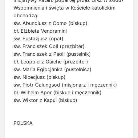
inicjatywy Kataru popartej przez ONZ w 2008)
Wspomnienia i święta w Kościele katolickim
obchodzą:
św. Abundiusz z Como (biskup)
bł. Elżbieta Vendramini
św. Eustazjusz (opat)
św. Franciszek Coll (prezbiter)
św. Franciszek z Paoli (pustelnik)
bł. Leopold z Gaiche (prezbiter)
św. Maria Egipcjanka (pustelnica)
św. Nicecjusz (biskup)
św. Piotr Calungsod (misjonarz i męczennik)
bł. Wilhelm Apor (biskup i męczennik)
św. Wiktor z Kapui (biskup)
POLSKA