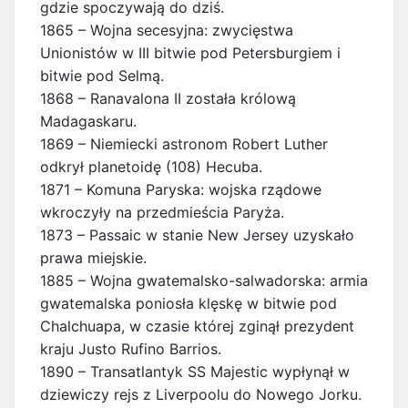
gdzie spoczywają do dziś.
1865 – Wojna secesyjna: zwycięstwa
Unionistów w III bitwie pod Petersburgiem i
bitwie pod Selmą.
1868 – Ranavalona II została królową
Madagaskaru.
1869 – Niemiecki astronom Robert Luther
odkrył planetoidę (108) Hecuba.
1871 – Komuna Paryska: wojska rządowe
wkroczyły na przedmieścia Paryża.
1873 – Passaic w stanie New Jersey uzyskało
prawa miejskie.
1885 – Wojna gwatemalsko-salwadorska: armia
gwatemalska poniosła klęskę w bitwie pod
Chalchuapa, w czasie której zginął prezydent
kraju Justo Rufino Barrios.
1890 – Transatlantyk SS Majestic wypłynął w
dziewiczy rejs z Liverpoolu do Nowego Jorku.