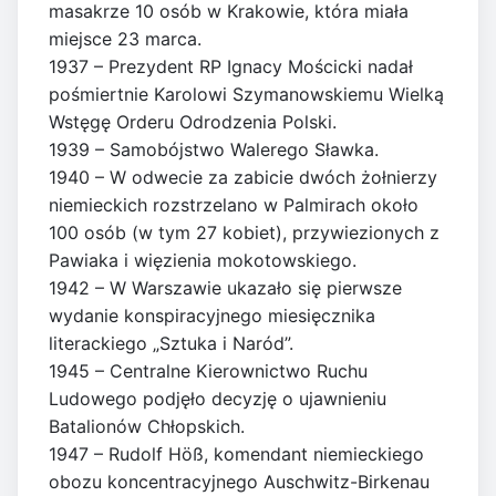
masakrze 10 osób w Krakowie, która miała
miejsce 23 marca.
1937 – Prezydent RP Ignacy Mościcki nadał
pośmiertnie Karolowi Szymanowskiemu Wielką
Wstęgę Orderu Odrodzenia Polski.
1939 – Samobójstwo Walerego Sławka.
1940 – W odwecie za zabicie dwóch żołnierzy
niemieckich rozstrzelano w Palmirach około
100 osób (w tym 27 kobiet), przywiezionych z
Pawiaka i więzienia mokotowskiego.
1942 – W Warszawie ukazało się pierwsze
wydanie konspiracyjnego miesięcznika
literackiego „Sztuka i Naród”.
1945 – Centralne Kierownictwo Ruchu
Ludowego podjęło decyzję o ujawnieniu
Batalionów Chłopskich.
1947 – Rudolf Höß, komendant niemieckiego
obozu koncentracyjnego Auschwitz-Birkenau