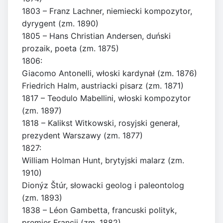
1803 – Franz Lachner, niemiecki kompozytor,
dyrygent (zm. 1890)
1805 – Hans Christian Andersen, duński
prozaik, poeta (zm. 1875)
1806:
Giacomo Antonelli, włoski kardynał (zm. 1876)
Friedrich Halm, austriacki pisarz (zm. 1871)
1817 – Teodulo Mabellini, włoski kompozytor
(zm. 1897)
1818 – Kalikst Witkowski, rosyjski generał,
prezydent Warszawy (zm. 1877)
1827:
William Holman Hunt, brytyjski malarz (zm.
1910)
Dionýz Štúr, słowacki geolog i paleontolog
(zm. 1893)
1838 – Léon Gambetta, francuski polityk,
premier Francji (zm. 1882)