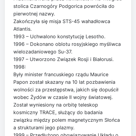
stolica Czarnogóry Podgorica powróciła do
pierwotnej nazwy.
Zakończyła się misja STS-45 wahadłowca
Atlantis.
1993 – Uchwalono konstytucję Lesotho.
1996 – Dokonano oblotu rosyjskiego myśliwca
wielozadaniowego Su-37.
1997 – Utworzono Związek Rosji i Białorusi.
1998:
Były minister francuskiego rządu Maurice
Papon został skazany na 10 lat pozbawienia
wolności za przestępstwa, jakich się dopuścił
wobec Żydów w czasie II wojny światowej.
Został wyniesiony na orbitę teleskop
kosmiczny TRACE, służący do badania
związku między polem magnetycznym Słońca
a strukturami jego plazmy.
1999 – Przedłużono obowiązywanie Układu o