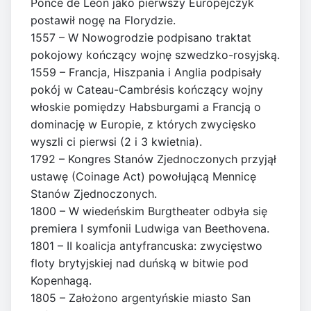
Ponce de León jako pierwszy Europejczyk
postawił nogę na Florydzie.
1557 – W Nowogrodzie podpisano traktat
pokojowy kończący wojnę szwedzko-rosyjską.
1559 – Francja, Hiszpania i Anglia podpisały
pokój w Cateau-Cambrésis kończący wojny
włoskie pomiędzy Habsburgami a Francją o
dominację w Europie, z których zwycięsko
wyszli ci pierwsi (2 i 3 kwietnia).
1792 – Kongres Stanów Zjednoczonych przyjął
ustawę (Coinage Act) powołującą Mennicę
Stanów Zjednoczonych.
1800 – W wiedeńskim Burgtheater odbyła się
premiera I symfonii Ludwiga van Beethovena.
1801 – II koalicja antyfrancuska: zwycięstwo
floty brytyjskiej nad duńską w bitwie pod
Kopenhagą.
1805 – Założono argentyńskie miasto San