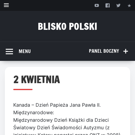
Przejdź
do
treści
BLISKO POLSKI
www.bliskopolski.pl
PANEL BOCZNY
MENU
2 KWIETNIA
Kanada – Dzień Papieża Jana Pawła II.
Międzynarodowe:
Międzynarodowy Dzień Książki dla Dzieci
Światowy Dzień Świadomości Autyzmu (z