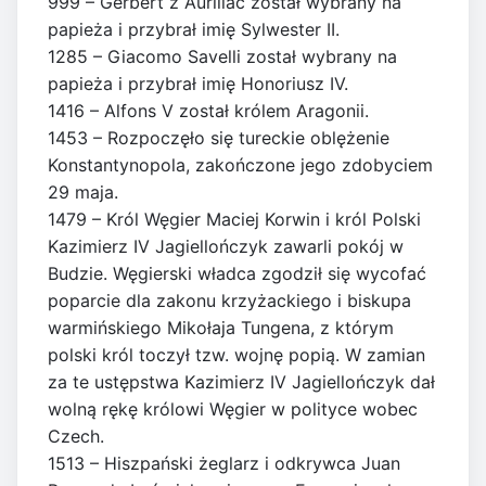
999 – Gerbert z Aurillac został wybrany na
papieża i przybrał imię Sylwester II.
1285 – Giacomo Savelli został wybrany na
papieża i przybrał imię Honoriusz IV.
1416 – Alfons V został królem Aragonii.
1453 – Rozpoczęło się tureckie oblężenie
Konstantynopola, zakończone jego zdobyciem
29 maja.
1479 – Król Węgier Maciej Korwin i król Polski
Kazimierz IV Jagiellończyk zawarli pokój w
Budzie. Węgierski władca zgodził się wycofać
poparcie dla zakonu krzyżackiego i biskupa
warmińskiego Mikołaja Tungena, z którym
polski król toczył tzw. wojnę popią. W zamian
za te ustępstwa Kazimierz IV Jagiellończyk dał
wolną rękę królowi Węgier w polityce wobec
Czech.
1513 – Hiszpański żeglarz i odkrywca Juan