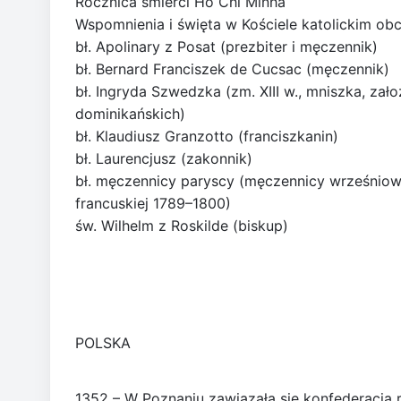
Rocznica śmierci Hồ Chí Minha
Wspomnienia i święta w Kościele katolickim ob
bł. Apolinary z Posat (prezbiter i męczennik)
bł. Bernard Franciszek de Cucsac (męczennik)
bł. Ingryda Szwedzka (zm. XIII w., mniszka, za
dominikańskich)
bł. Klaudiusz Granzotto (franciszkanin)
bł. Laurencjusz (zakonnik)
bł. męczennicy paryscy (męczennicy wrześniowi)
francuskiej 1789–1800)
św. Wilhelm z Roskilde (biskup)
POLSKA
1352 – W Poznaniu zawiązała się konfederacja