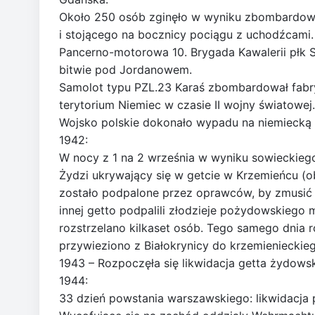
Około 250 osób zginęło w wyniku zbombardowa
i stojącego na bocznicy pociągu z uchodźcami.
Pancerno-motorowa 10. Brygada Kawalerii płk 
bitwie pod Jordanowem.
Samolot typu PZL.23 Karaś zbombardował fabr
terytorium Niemiec w czasie II wojny światowej.
Wojsko polskie dokonało wypadu na niemiecką
1942:
W nocy z 1 na 2 września w wyniku sowieckie
Żydzi ukrywający się w getcie w Krzemieńcu (ob
zostało podpalone przez oprawców, by zmusić 
innej getto podpalili złodzieje pożydowskiego
rozstrzelano kilkaset osób. Tego samego dnia r
przywieziono z Białokrynicy do krzemienieckieg
1943 – Rozpoczęła się likwidacja getta żydows
1944:
33 dzień powstania warszawskiego: likwidacja 