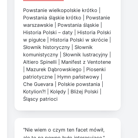
Powstanie wielkopolskie krótko
|
Powstania śląskie krótko
|
Powstanie
warszawskie
|
Powstania śląskie
|
Historia Polski – daty
|
Historia Polski
w pigułce
|
Historia Polski w skrócie
|
Słownik historyczny
|
Słownik
komunistyczny
|
Słownik lustracyjny
|
Altiero Spinelli
|
Manifest z Ventotene
|
Mazurek Dąbrowskiego
|
Piosenki
patriotyczne
|
Hymn państwowy
|
Che Guevara
|
Polskie powstania
|
Kotylion?!
|
Kolędy
|
Bliżej Polski
|
Śląscy patrioci
"Nie wiem o czym ten facet mówił,
ale to na pewno było interesujące."