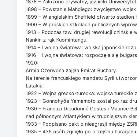
1878 – Założono prywatny, jezuicki Uniwersyt
1898 – Powstanie Mahdiego: zwycięstwo wojsk
1899 – W angielskim Sheffield otwarto stadion 
1900 – W pruskich szkołach publicznych wpro
1913 – Podczas tzw. drugiej rewolucji chińsk
Nankin z rąk Kuomintangu.
1914 – I wojna światowa: wojska japońskie roz
1916 – I wojna światowa: rozpoczęła się bułgar
1920:
Armia Czerwona zajęła Emirat Buchary.
Na terenie francuskiego mandatu Syrii utworzo
Latakia.
1922 – Wojna grecko-turecka: wojska tureckie z
1923 – Gonnohyōe Yamamoto został po raz drug
1930 – Francuzi Dieudonné Costes i Maurice Bel
nad północnym Atlantykiem w trudniejszym kie
1933 – Podpisano pakt o nieagresji między ZSR
1935 – 435 osób zginęło po przejściu huraganu