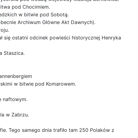
 bitwa pod Chocimiem.
dzkich w bitwie pod Sobotą.
obecnie Archiwum Główne Akt Dawnych).
oju.
 się ostatni odcinek powieści historycznej Henryka
a Staszica.
Tannenbergiem
jskimi w bitwie pod Komarowem.
e naftowym.
la w Zabrzu.
fie. Tego samego dnia trafiło tam 250 Polaków z