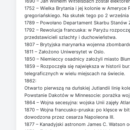
1690 – Jan Wilhelm Wittelsbach został elektore
1752 – Wielka Brytania i jej kolonie w Ameryce 
gregoriańskiego. Na skutek tego po 2 września 
1789 – Powołano Departament Skarbu Stanów 
1792 – Rewolucja francuska: w Paryżu rozpocz
przedstawicieli szlachty i duchowieństwa.
1807 – Brytyjska marynarka wojenna zbombard
1811 – Założono Uniwersytet w Oslo.
1850 – Niemieccy osadnicy założyli miasto Blum
1859 – Rozpoczęła się największa w historii b
telegraficznych w wielu miejscach na świecie.
1862:
Otwarto pierwszą na duńskiej Jutlandii linię ko
Powstanie Dakotów w Minnesocie: porażka wojs
1864 – Wojna secesyjna: wojska Unii zajęły Atla
1870 – Wojna francusko-pruska: po klęsce w bi
dowodzona przez cesarza Napoleona III.
1877 – Kanadyjski astronom James C. Watson od