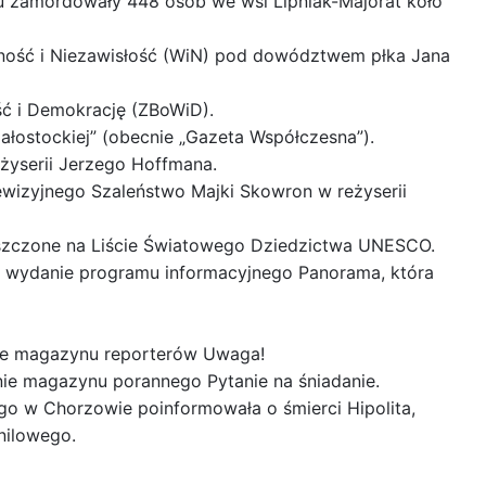
u zamordowały 448 osób we wsi Lipniak-Majorat koło
lność i Niezawisłość (WiN) pod dowództwem płka Jana
ć i Demokrację (ZBoWiD).
ałostockiej” (obecnie „Gazeta Współczesna”).
eżyserii Jerzego Hoffmana.
lewizyjnego Szaleństwo Majki Skowron w reżyserii
eszczone na Liście Światowego Dziedzictwa UNESCO.
e wydanie programu informacyjnego Panorama, która
ie magazynu reporterów Uwaga!
ie magazynu porannego Pytanie na śniadanie.
go w Chorzowie poinformowała o śmierci Hipolita,
nilowego.