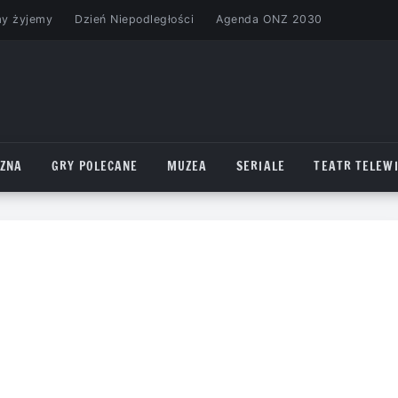
my żyjemy
Dzień Niepodległości
Agenda ONZ 2030
CZNA
GRY POLECANE
MUZEA
SERIALE
TEATR TELEWI