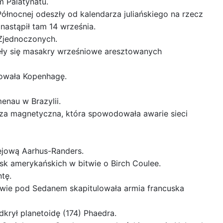
m Palatynatu.
Północnej odeszły od kalendarza juliańskiego na rzecz
nastąpił tam 14 września.
Zjednoczonych.
ęły się masakry wrześniowe aresztowanych
owała Kopenhagę.
enau w Brazylii.
urza magnetyczna, która spowodowała awarie sieci
lejową Aarhus-Randers.
k amerykańskich w bitwie o Birch Coulee.
ntę.
twie pod Sedanem skapitulowała armia francuska
krył planetoidę (174) Phaedra.