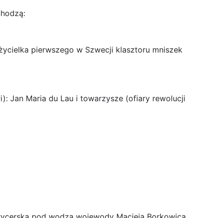
chodzą:
łożycielka pierwszego w Szwecji klasztoru mniszek
: Jan Maria du Lau i towarzysze (ofiary rewolucji
 rycerska pod wodzą wojewody Macieja Borkowica.