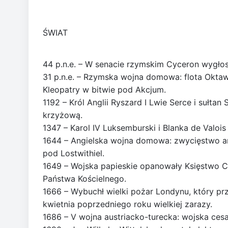
ŚWIAT
44 p.n.e. – W senacie rzymskim Cyceron wygłosi
31 p.n.e. – Rzymska wojna domowa: flota Oktaw
Kleopatry w bitwie pod Akcjum.
1192 – Król Anglii Ryszard I Lwie Serce i sułta
krzyżową.
1347 – Karol IV Luksemburski i Blanka de Valois
1644 – Angielska wojna domowa: zwycięstwo armi
pod Lostwithiel.
1649 – Wojska papieskie opanowały Księstwo C
Państwa Kościelnego.
1666 – Wybuchł wielki pożar Londynu, który prz
kwietnia poprzedniego roku wielkiej zarazy.
1686 – V wojna austriacko-turecka: wojska ces