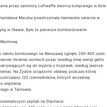
nia przez samoloty Luftwaffe dworca kolejowego w Kole
Stanisława Maczka powstrzymała niemieckie natarcie w
ykę w Oławie. Było to pierwsze bombardowanie
 Wschowę.
go nalotu bombowego na Warszawę zginęło 200-400 osób.
ecnie Ukraina) wzniecili pożar (według innej wersji getto
ukrywających się do wyjścia z kryjówek; według jeszcze
 mienia). Na Żydów urządzono obławę, podczas której
ozstrzelano 120 rzemieślników, których wcześniej
o więzienia.
kiego w Tarnowie.
powstańczych szpitali na Starówce.