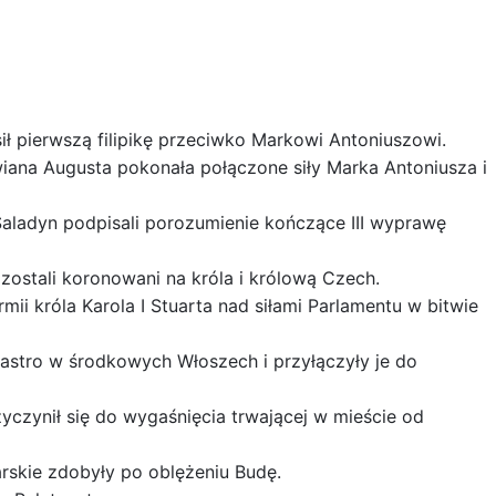
ł pierwszą filipikę przeciwko Markowi Antoniuszowi.
iana Augusta pokonała połączone siły Marka Antoniusza i
n Saladyn podpisali porozumienie kończące III wyprawę
 zostali koronowani na króla i królową Czech.
i króla Karola I Stuarta nad siłami Parlamentu w bitwie
astro w środkowych Włoszech i przyłączyły je do
yczynił się do wygaśnięcia trwającej w mieście od
arskie zdobyły po oblężeniu Budę.