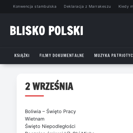
Przejdź
Konwencja stambulska
Deklaracja z Marrakeszu
Kiedy 
do
treści
BLISKO POLSKI
www.bliskopolski.pl
KSIĄŻKI
FILMY DOKUMENTALNE
MUZYKA PATRIOTY
2 WRZEŚNIA
Boliwia – Święto Pracy
Wietnam
Święto Niepodległości