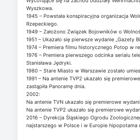
Wycofujące się na zachód oddziały Wehrmacht
Wyszkowa.
1945 – Powstała konspiracyjna organizacja Wo
Rzepeckiego.
1949 – Założono Związek Bojowników o Wolnoś
1951 – Ukazało się pierwsze wydanie „Gazety Bi
1974 – Premiera filmu historycznego Potop w r
1976 – Premiera pierwszego odcinka serialu te
Stanisława Jędryki.
1980 – Stare Miasto w Warszawie zostało umi
1991 – Na antenie TVP2 ukazało się premierow
zastąpiła Panoramę dnia.
2002:
Na antenie TVN ukazało się premierowe wydan
Na antenie TVP2 ukazało się premierowe wydan
2016 – Dyrekcja Śląskiego Ogrodu Zoologiczne
najstarszego w Polsce i w Europie hipopotama 