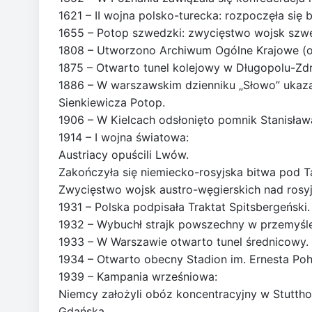
1621 – II wojna polsko-turecka: rozpoczęła się
1655 – Potop szwedzki: zwycięstwo wojsk szwe
1808 – Utworzono Archiwum Ogólne Krajowe (
1875 – Otwarto tunel kolejowy w Długopolu-Zdr
1886 – W warszawskim dzienniku „Słowo” ukazał
Sienkiewicza Potop.
1906 – W Kielcach odsłonięto pomnik Stanisław
1914 – I wojna światowa:
Austriacy opuścili Lwów.
Zakończyła się niemiecko-rosyjska bitwa pod 
Zwycięstwo wojsk austro-węgierskich nad rosy
1931 – Polska podpisała Traktat Spitsbergeński.
1932 – Wybuchł strajk powszechny w przemyśl
1933 – W Warszawie otwarto tunel średnicowy.
1934 – Otwarto obecny Stadion im. Ernesta Poh
1939 – Kampania wrześniowa:
Niemcy założyli obóz koncentracyjny w Stuttho
Gdańska.