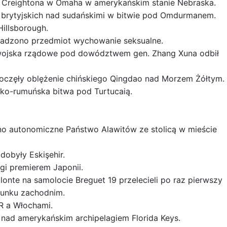
et Creightona w Omaha w amerykańskim stanie Nebraska.
 brytyjskich nad sudańskimi w bitwie pod Omdurmanem.
Hillsborough.
wadzono przedmiot wychowanie seksualne.
ie wojska rządowe pod dowództwem gen. Zhang Xuna odbił
poczęły oblężenie chińskiego Qingdao nad Morzem Żółtym.
sko-rumuńska bitwa pod Turtucaią.
no autonomiczne Państwo Alawitów ze stolicą w mieście
dobyły Eskişehir.
i premierem Japonii.
lonte na samolocie Breguet 19 przelecieli po raz pierwszy
runku zachodnim.
R a Włochami.
 nad amerykańskim archipelagiem Florida Keys.