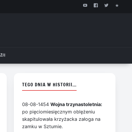
ZJI
TEGO DNIA W HISTORII…
08-08-1454
Wojna trzynastoletnia:
po pięciomiesięcznym oblężeniu
skapitulowała krzyżacka załoga na
zamku w Sztumie.