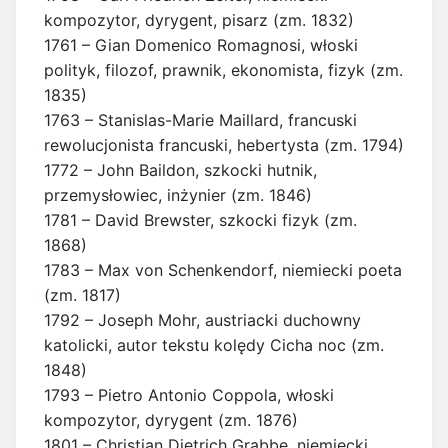
kompozytor, dyrygent, pisarz (zm. 1832)
1761 – Gian Domenico Romagnosi, włoski
polityk, filozof, prawnik, ekonomista, fizyk (zm.
1835)
1763 – Stanislas-Marie Maillard, francuski
rewolucjonista francuski, hebertysta (zm. 1794)
1772 – John Baildon, szkocki hutnik,
przemysłowiec, inżynier (zm. 1846)
1781 – David Brewster, szkocki fizyk (zm.
1868)
1783 – Max von Schenkendorf, niemiecki poeta
(zm. 1817)
1792 – Joseph Mohr, austriacki duchowny
katolicki, autor tekstu kolędy Cicha noc (zm.
1848)
1793 – Pietro Antonio Coppola, włoski
kompozytor, dyrygent (zm. 1876)
1801 – Christian Dietrich Grabbe, niemiecki