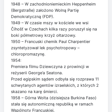
1948 – W zachodnioniemieckim Heppenheim
(Bergstraße) założono Wolną Partię
Demokratyczną (FDP).
1949 – W czasie mszy w kościele we wsi
Číhošť w Czechach kilka razy poruszył się na
boki półmetrowy krzyż ołtarzowy.
1950 – Francuski chemik Paul Charpentier
zsyntetyzował lek psychotropowy –
chloropromazynę.
1954:
Premiera filmu Dziewczyna z prowincji w
reżyserii George’a Seatona.
Przed egipskim sądem odbyła się rozprawa 11
schwytanych agentów izraelskich, z których 2
skazano na karę śmierci.
1958 – Górna Wolta (dzisiejsza Burkina Faso)
stała się autonomiczną republiką w ramach
Wspólnoty Francuskiej.