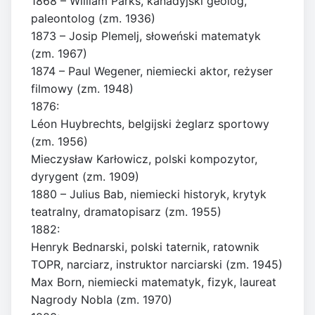
1868 – William Parks, kanadyjski geolog,
paleontolog (zm. 1936)
1873 – Josip Plemelj, słoweński matematyk
(zm. 1967)
1874 – Paul Wegener, niemiecki aktor, reżyser
filmowy (zm. 1948)
1876:
Léon Huybrechts, belgijski żeglarz sportowy
(zm. 1956)
Mieczysław Karłowicz, polski kompozytor,
dyrygent (zm. 1909)
1880 – Julius Bab, niemiecki historyk, krytyk
teatralny, dramatopisarz (zm. 1955)
1882:
Henryk Bednarski, polski taternik, ratownik
TOPR, narciarz, instruktor narciarski (zm. 1945)
Max Born, niemiecki matematyk, fizyk, laureat
Nagrody Nobla (zm. 1970)