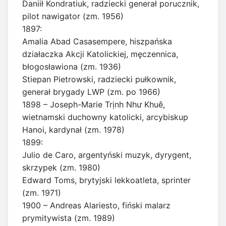
Daniił Kondratiuk, radziecki generał porucznik,
pilot nawigator (zm. 1956)
1897:
Amalia Abad Casasempere, hiszpańska
działaczka Akcji Katolickiej, męczennica,
błogosławiona (zm. 1936)
Stiepan Pietrowski, radziecki pułkownik,
generał brygady LWP (zm. po 1966)
1898 – Joseph-Marie Trịnh Như Khuê,
wietnamski duchowny katolicki, arcybiskup
Hanoi, kardynał (zm. 1978)
1899:
Julio de Caro, argentyński muzyk, dyrygent,
skrzypek (zm. 1980)
Edward Toms, brytyjski lekkoatleta, sprinter
(zm. 1971)
1900 – Andreas Alariesto, fiński malarz
prymitywista (zm. 1989)