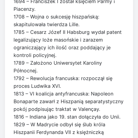
1694 – Franciszek I został księciem Parmy i
Piacenzy.
1708 – Wojna o sukcesję hiszpańską:
skapitulowała twierdza Lille.
1785 – Cesarz Józef II Habsburg wydał patent
legalizujący loże masońskie i zarazem
ograniczający ich ilość oraz poddający je
kontroli policyjnej.
1789 – Założono Uniwersytet Karoliny
Północnej.
1792 – Rewolucja francuska: rozpoczął się
proces Ludwika XVI.
1813 – VI koalicja antyfrancuska: Napoleon
Bonaparte zawarł z Hiszpanią separatystyczny
pokój podpisując traktat w Valençay.
1816 – Indiana jako 19. stan dołączyła do Unii.
1829 – W Madrycie odbył się ślub króla
Hiszpanii Ferdynanda VII z księżniczką