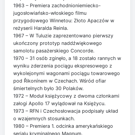
1963 – Premiera zachodnioniemiecko-
jugosłowiańsko-włoskiego filmu
przygodowego Winnetou: Złoto Apaczów w
reżyserii Haralda Reinla.
1967 – W Tuluzie zaprezentowano pierwszy
ukończony prototyp naddźwiękowego
samolotu pasażerskiego Concorde.
1970 – 31 osób zginęło, a 18 zostało rannych w
wyniku zderzenia pociągu ekspresowego z
wykolejonymi wagonami pociągu towarowego
pod Řikonínem w Czechach. Wśród ofiar
śmiertelnych było 30 Polaków.
1972 – Moduł księżycowy z dwoma członkami
załogi Apollo 17 wylądował na Księżycu.
1973 – RFN i Czechosłowacja podpisały układ
o wzajemnych stosunkach.
1980 – Premiera 1. odcinka amerykańskiego
serialu kryminalnego Magnum.