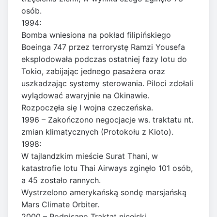
osób.
1994:
Bomba wniesiona na pokład filipińskiego
Boeinga 747 przez terrorystę Ramzi Yousefa
eksplodowała podczas ostatniej fazy lotu do
Tokio, zabijając jednego pasażera oraz
uszkadzając systemy sterowania. Piloci zdołali
wylądować awaryjnie na Okinawie.
Rozpoczęła się I wojna czeczeńska.
1996 – Zakończono negocjacje ws. traktatu nt.
zmian klimatycznych (Protokołu z Kioto).
1998:
W tajlandzkim mieście Surat Thani, w
katastrofie lotu Thai Airways zginęło 101 osób,
a 45 zostało rannych.
Wystrzelono amerykańską sondę marsjańską
Mars Climate Orbiter.
2000 – Podpisano Traktat nicejski.