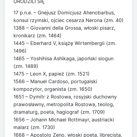
URODZILI SIĘ
17 p.n.e. – Gnejusz Domicjusz Ahenobarbus,
konsul rzymski, ojciec cesarza Nerona (zm. 40)
1388 – Giovanni della Grossa, włoski pisarz,
kronikarz (zm. 1464)
1445 – Eberhard V, książę Wirtembergii (zm.
1496)
1465 – Yoshihisa Ashikaga, japoński siogun
(zm. 1489)
1475 – Leon X, papież (zm. 1521)
1566 – Manuel Cardoso, portugalski
kompozytor, organista (zm. 1650)
1651 – Dymitr z Rostowa, rosyjski duchowny
prawosławny, metropolita Rostowa, teolog,
dramaturg, poeta, hagiograf (zm. 1709)
1656 – Johann Michael Rottmayr, austriacki
malarz (zm. 1730)
1668 – Apostolo Zeno, włoski poeta, librecista,