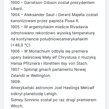
1900 – Garretson Gibson został prezydentem
Liberii.
1904 – Aleksander Sauli i Gerard Majella zostali
kanonizowani przez papieża Piusa X.
1905 – W argentyńskim mieście Rivadavia
odnotowano rekordowo wysoką temperaturę
na kontynencie południowoamerykańskim
(+48,9 °C).
1906 – W Monachium odbyła się premiera
opery baśniowej Mały elf Chrystusa z muzyką
Hansa Pfitznera i librettem Ilsy von Stach.
1907 – Spłonął gmach parlamentu Nowej
Zelandii w Wellington.
1909:
Amerykański astronom Joel Hastings Metcalf
odkrył planetoidę Lehigh.
Sidney Sonnino został po raz drugi premierem
Włoch.