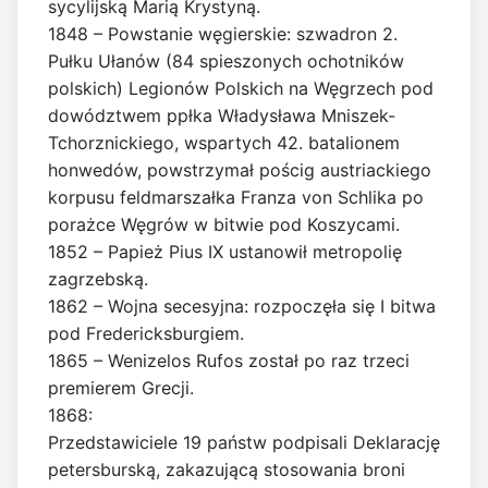
sycylijską Marią Krystyną.
1848 – Powstanie węgierskie: szwadron 2.
Pułku Ułanów (84 spieszonych ochotników
polskich) Legionów Polskich na Węgrzech pod
dowództwem ppłka Władysława Mniszek-
Tchorznickiego, wspartych 42. batalionem
honwedów, powstrzymał pościg austriackiego
korpusu feldmarszałka Franza von Schlika po
porażce Węgrów w bitwie pod Koszycami.
1852 – Papież Pius IX ustanowił metropolię
zagrzebską.
1862 – Wojna secesyjna: rozpoczęła się I bitwa
pod Fredericksburgiem.
1865 – Wenizelos Rufos został po raz trzeci
premierem Grecji.
1868:
Przedstawiciele 19 państw podpisali Deklarację
petersburską, zakazującą stosowania broni