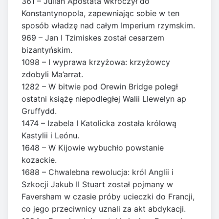
361 – Julian Apostata wkroczył do
Konstantynopola, zapewniając sobie w ten
sposób władzę nad całym Imperium rzymskim.
969 – Jan I Tzimiskes został cesarzem
bizantyńskim.
1098 – I wyprawa krzyżowa: krzyżowcy
zdobyli Ma’arrat.
1282 – W bitwie pod Orewin Bridge poległ
ostatni książę niepodległej Walii Llewelyn ap
Gruffydd.
1474 – Izabela I Katolicka została królową
Kastylii i Leónu.
1648 – W Kijowie wybuchło powstanie
kozackie.
1688 – Chwalebna rewolucja: król Anglii i
Szkocji Jakub II Stuart został pojmany w
Faversham w czasie próby ucieczki do Francji,
co jego przeciwnicy uznali za akt abdykacji.