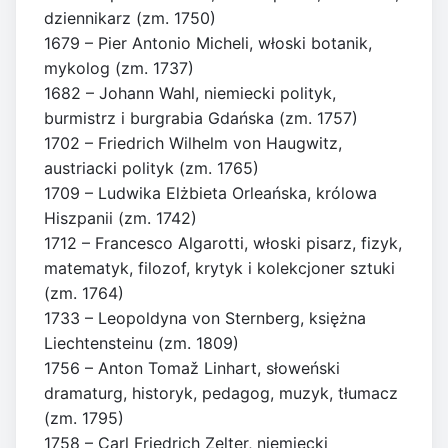
dziennikarz (zm. 1750)
1679 – Pier Antonio Micheli, włoski botanik,
mykolog (zm. 1737)
1682 – Johann Wahl, niemiecki polityk,
burmistrz i burgrabia Gdańska (zm. 1757)
1702 – Friedrich Wilhelm von Haugwitz,
austriacki polityk (zm. 1765)
1709 – Ludwika Elżbieta Orleańska, królowa
Hiszpanii (zm. 1742)
1712 – Francesco Algarotti, włoski pisarz, fizyk,
matematyk, filozof, krytyk i kolekcjoner sztuki
(zm. 1764)
1733 – Leopoldyna von Sternberg, księżna
Liechtensteinu (zm. 1809)
1756 – Anton Tomaž Linhart, słoweński
dramaturg, historyk, pedagog, muzyk, tłumacz
(zm. 1795)
1758 – Carl Friedrich Zelter, niemiecki