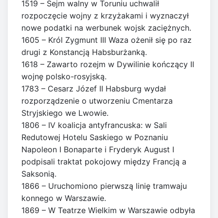
1519 – Sejm walny w Toruniu uchwalił
rozpoczęcie wojny z krzyżakami i wyznaczył
nowe podatki na werbunek wojsk zaciężnych.
1605 – Król Zygmunt III Waza ożenił się po raz
drugi z Konstancją Habsburżanką.
1618 – Zawarto rozejm w Dywilinie kończący II
wojnę polsko-rosyjską.
1783 – Cesarz Józef II Habsburg wydał
rozporządzenie o utworzeniu Cmentarza
Stryjskiego we Lwowie.
1806 – IV koalicja antyfrancuska: w Sali
Redutowej Hotelu Saskiego w Poznaniu
Napoleon I Bonaparte i Fryderyk August I
podpisali traktat pokojowy między Francją a
Saksonią.
1866 – Uruchomiono pierwszą linię tramwaju
konnego w Warszawie.
1869 – W Teatrze Wielkim w Warszawie odbyła