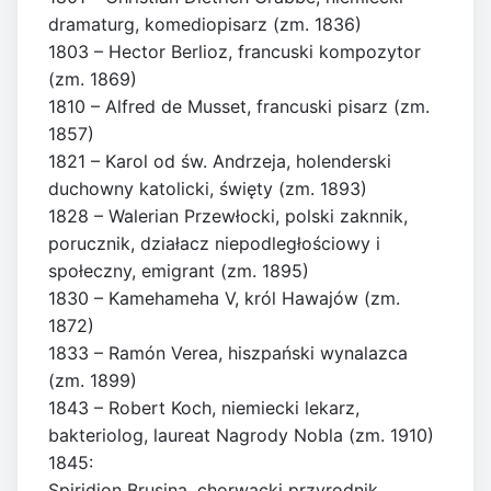
dramaturg, komediopisarz (zm. 1836)
1803 – Hector Berlioz, francuski kompozytor
(zm. 1869)
1810 – Alfred de Musset, francuski pisarz (zm.
1857)
1821 – Karol od św. Andrzeja, holenderski
duchowny katolicki, święty (zm. 1893)
1828 – Walerian Przewłocki, polski zaknnik,
porucznik, działacz niepodległościowy i
społeczny, emigrant (zm. 1895)
1830 – Kamehameha V, król Hawajów (zm.
1872)
1833 – Ramón Verea, hiszpański wynalazca
(zm. 1899)
1843 – Robert Koch, niemiecki lekarz,
bakteriolog, laureat Nagrody Nobla (zm. 1910)
1845:
Spiridion Brusina, chorwacki przyrodnik,