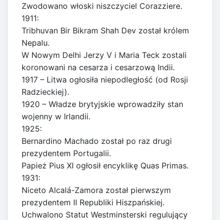
Zwodowano włoski niszczyciel Corazziere.
1911:
Tribhuvan Bir Bikram Shah Dev został królem
Nepalu.
W Nowym Delhi Jerzy V i Maria Teck zostali
koronowani na cesarza i cesarzową Indii.
1917 – Litwa ogłosiła niepodległość (od Rosji
Radzieckiej).
1920 – Władze brytyjskie wprowadziły stan
wojenny w Irlandii.
1925:
Bernardino Machado został po raz drugi
prezydentem Portugalii.
Papież Pius XI ogłosił encyklikę Quas Primas.
1931:
Niceto Alcalá-Zamora został pierwszym
prezydentem II Republiki Hiszpańskiej.
Uchwalono Statut Westminsterski regulujący