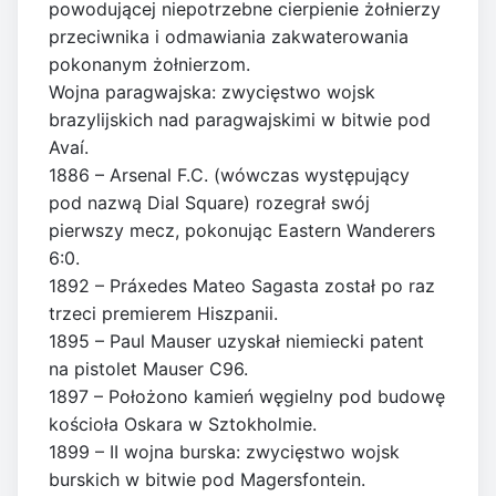
powodującej niepotrzebne cierpienie żołnierzy
przeciwnika i odmawiania zakwaterowania
pokonanym żołnierzom.
Wojna paragwajska: zwycięstwo wojsk
brazylijskich nad paragwajskimi w bitwie pod
Avaí.
1886 – Arsenal F.C. (wówczas występujący
pod nazwą Dial Square) rozegrał swój
pierwszy mecz, pokonując Eastern Wanderers
6:0.
1892 – Práxedes Mateo Sagasta został po raz
trzeci premierem Hiszpanii.
1895 – Paul Mauser uzyskał niemiecki patent
na pistolet Mauser C96.
1897 – Położono kamień węgielny pod budowę
kościoła Oskara w Sztokholmie.
1899 – II wojna burska: zwycięstwo wojsk
burskich w bitwie pod Magersfontein.