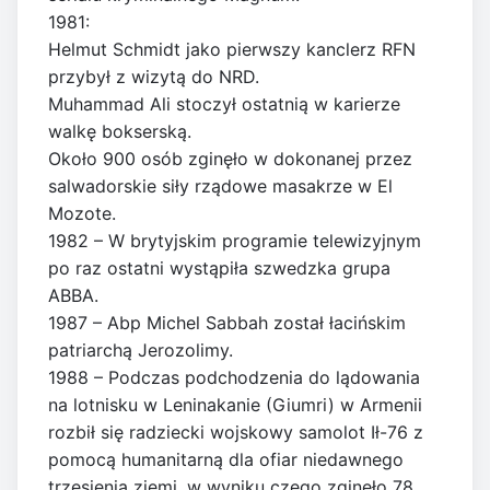
1981:
Helmut Schmidt jako pierwszy kanclerz RFN
przybył z wizytą do NRD.
Muhammad Ali stoczył ostatnią w karierze
walkę bokserską.
Około 900 osób zginęło w dokonanej przez
salwadorskie siły rządowe masakrze w El
Mozote.
1982 – W brytyjskim programie telewizyjnym
po raz ostatni wystąpiła szwedzka grupa
ABBA.
1987 – Abp Michel Sabbah został łacińskim
patriarchą Jerozolimy.
1988 – Podczas podchodzenia do lądowania
na lotnisku w Leninakanie (Giumri) w Armenii
rozbił się radziecki wojskowy samolot Ił-76 z
pomocą humanitarną dla ofiar niedawnego
trzęsienia ziemi, w wyniku czego zginęło 78