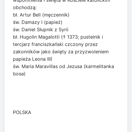
wspomnienia i święta w Kościele katolickim
obchodzą:
bł. Artur Bell (męczennik)
św. Damazy I (papież)
św. Daniel Słupnik z Syrii
bł. Hugolin Magalotti († 1373; pustelnik i
tercjarz franciszkański czczony przez
zakonników jako święty za przyzwoleniem
papieża Leona III)
św. Maria Maravillas od Jezusa (karmelitanka
bosa)
POLSKA