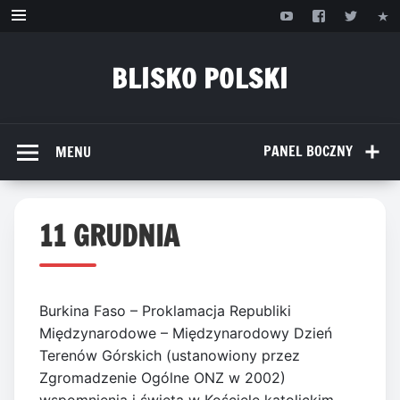
Przejdź
do
treści
BLISKO POLSKI
www.bliskopolski.pl
PANEL BOCZNY
MENU
11 GRUDNIA
Burkina Faso – Proklamacja Republiki
Międzynarodowe – Międzynarodowy Dzień
Terenów Górskich (ustanowiony przez
Zgromadzenie Ogólne ONZ w 2002)