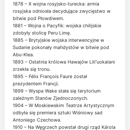
1878 – X wojna rosyjsko-turecka: armia
rosyjska odniosła decydujące zwycięstwo w
bitwie pod Płowdiwem.
1881 – Wojna o Pacyfik: wojska chilijskie
zdobyły stolicę Peru Limę.
1885 – Brytyjskie wojska interwencyjne w
Sudanie pokonały mahdystów w bitwie pod
Abu-Klea.
1893 – Ostatnia królowa Hawajów Liliʻuokalani
zrzekła się tronu.
1895 – Félix François Faure został
prezydentem Francji.
1899 – Wyspa Wake stała się terytorium
zależnym Stanów Zjednoczonych.
1904 – W Moskiewskim Teatrze Artystycznym
odbyła się premiera sztuki Wiśniowy sad
Antoniego Czechowa.
1910 – Na Węgrzech powstał drugi rząd Károla