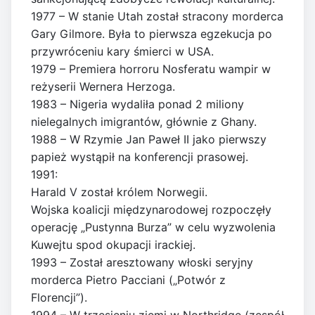
1977 – W stanie Utah został stracony morderca
Gary Gilmore. Była to pierwsza egzekucja po
przywróceniu kary śmierci w USA.
1979 – Premiera horroru Nosferatu wampir w
reżyserii Wernera Herzoga.
1983 – Nigeria wydaliła ponad 2 miliony
nielegalnych imigrantów, głównie z Ghany.
1988 – W Rzymie Jan Paweł II jako pierwszy
papież wystąpił na konferencji prasowej.
1991:
Harald V został królem Norwegii.
Wojska koalicji międzynarodowej rozpoczęły
operację „Pustynna Burza” w celu wyzwolenia
Kuwejtu spod okupacji irackiej.
1993 – Został aresztowany włoski seryjny
morderca Pietro Pacciani („Potwór z
Florencji”).