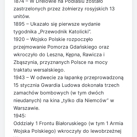
1874 – W Drelowie na Podlasiu zostało
zastrzelonych przez żołnierzy rosyjskich 13
unitów.
1895 – Ukazało się pierwsze wydanie
tygodnika „Przewodnik Katolicki”.
1920 – Wojsko Polskie rozpoczęło
przejmowanie Pomorza Gdańskiego oraz
wkroczyło do Leszna, Kępna, Rawicza i
Zbąszynia, przyznanych Polsce na mocy
traktatu wersalskiego.
1943 – W odwecie za łapankę przeprowadzoną
15 stycznia Gwardia Ludowa dokonała trzech
zamachów bombowych (w tym dwóch
nieudanych) na kina „tylko dla Niemców” w
Warszawie.
1945:
Oddziały 1 Frontu Białoruskiego (w tym 1 Armia
Wojska Polskiego) wkroczyły do lewobrzeżnej