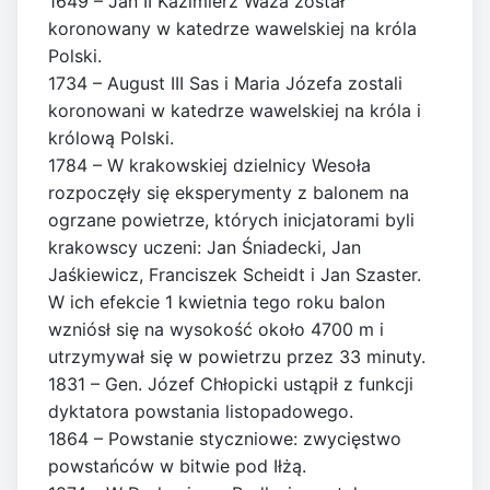
1649 – Jan II Kazimierz Waza został
koronowany w katedrze wawelskiej na króla
Polski.
1734 – August III Sas i Maria Józefa zostali
koronowani w katedrze wawelskiej na króla i
królową Polski.
1784 – W krakowskiej dzielnicy Wesoła
rozpoczęły się eksperymenty z balonem na
ogrzane powietrze, których inicjatorami byli
krakowscy uczeni: Jan Śniadecki, Jan
Jaśkiewicz, Franciszek Scheidt i Jan Szaster.
W ich efekcie 1 kwietnia tego roku balon
wzniósł się na wysokość około 4700 m i
utrzymywał się w powietrzu przez 33 minuty.
1831 – Gen. Józef Chłopicki ustąpił z funkcji
dyktatora powstania listopadowego.
1864 – Powstanie styczniowe: zwycięstwo
powstańców w bitwie pod Iłżą.