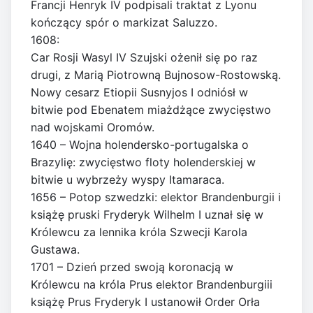
Francji Henryk IV podpisali traktat z Lyonu
kończący spór o markizat Saluzzo.
1608:
Car Rosji Wasyl IV Szujski ożenił się po raz
drugi, z Marią Piotrowną Bujnosow-Rostowską.
Nowy cesarz Etiopii Susnyjos I odniósł w
bitwie pod Ebenatem miażdżące zwycięstwo
nad wojskami Oromów.
1640 – Wojna holendersko-portugalska o
Brazylię: zwycięstwo floty holenderskiej w
bitwie u wybrzeży wyspy Itamaraca.
1656 – Potop szwedzki: elektor Brandenburgii i
książę pruski Fryderyk Wilhelm I uznał się w
Królewcu za lennika króla Szwecji Karola
Gustawa.
1701 – Dzień przed swoją koronacją w
Królewcu na króla Prus elektor Brandenburgiii
książę Prus Fryderyk I ustanowił Order Orła