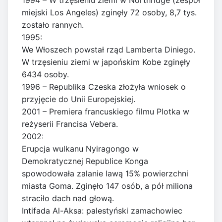
1994 – W trzęsieniu ziemi w Northridge (zespół
miejski Los Angeles) zginęły 72 osoby, 8,7 tys.
zostało rannych.
1995:
We Włoszech powstał rząd Lamberta Diniego.
W trzęsieniu ziemi w japońskim Kobe zginęły
6434 osoby.
1996 – Republika Czeska złożyła wniosek o
przyjęcie do Unii Europejskiej.
2001 – Premiera francuskiego filmu Plotka w
reżyserii Francisa Vebera.
2002:
Erupcja wulkanu Nyiragongo w
Demokratycznej Republice Konga
spowodowała zalanie lawą 15% powierzchni
miasta Goma. Zginęło 147 osób, a pół miliona
straciło dach nad głową.
Intifada Al-Aksa: palestyński zamachowiec