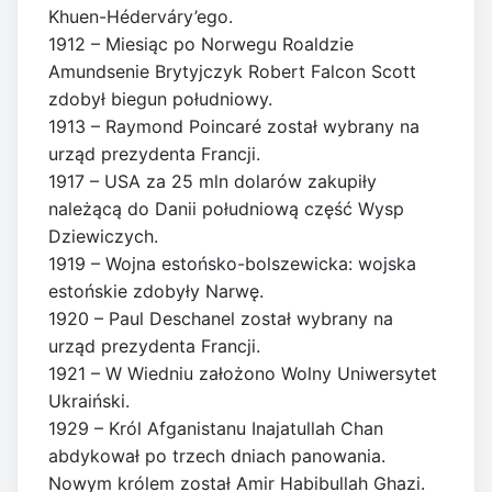
Khuen-Héderváry’ego.
1912 – Miesiąc po Norwegu Roaldzie
Amundsenie Brytyjczyk Robert Falcon Scott
zdobył biegun południowy.
1913 – Raymond Poincaré został wybrany na
urząd prezydenta Francji.
1917 – USA za 25 mln dolarów zakupiły
należącą do Danii południową część Wysp
Dziewiczych.
1919 – Wojna estońsko-bolszewicka: wojska
estońskie zdobyły Narwę.
1920 – Paul Deschanel został wybrany na
urząd prezydenta Francji.
1921 – W Wiedniu założono Wolny Uniwersytet
Ukraiński.
1929 – Król Afganistanu Inajatullah Chan
abdykował po trzech dniach panowania.
Nowym królem został Amir Habibullah Ghazi.