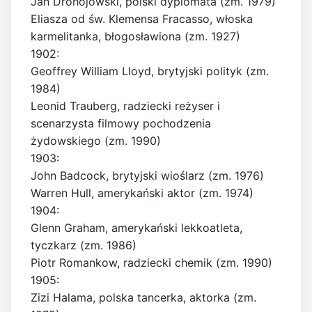
Jan Drohojowski, polski dyplomata (zm. 1979)
Eliasza od św. Klemensa Fracasso, włoska
karmelitanka, błogosławiona (zm. 1927)
1902:
Geoffrey William Lloyd, brytyjski polityk (zm.
1984)
Leonid Trauberg, radziecki reżyser i
scenarzysta filmowy pochodzenia
żydowskiego (zm. 1990)
1903:
John Badcock, brytyjski wioślarz (zm. 1976)
Warren Hull, amerykański aktor (zm. 1974)
1904:
Glenn Graham, amerykański lekkoatleta,
tyczkarz (zm. 1986)
Piotr Romankow, radziecki chemik (zm. 1990)
1905:
Zizi Halama, polska tancerka, aktorka (zm.