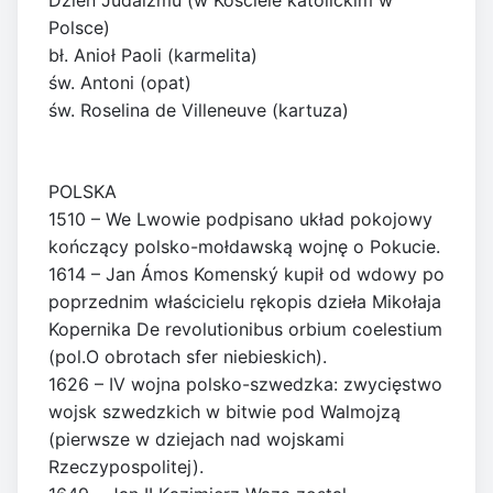
Dzień Judaizmu (w Kościele katolickim w
Polsce)
bł. Anioł Paoli (karmelita)
św. Antoni (opat)
św. Roselina de Villeneuve (kartuza)
POLSKA
1510 – We Lwowie podpisano układ pokojowy
kończący polsko-mołdawską wojnę o Pokucie.
1614 – Jan Ámos Komenský kupił od wdowy po
poprzednim właścicielu rękopis dzieła Mikołaja
Kopernika De revolutionibus orbium coelestium
(pol.O obrotach sfer niebieskich).
1626 – IV wojna polsko-szwedzka: zwycięstwo
wojsk szwedzkich w bitwie pod Walmojzą
(pierwsze w dziejach nad wojskami
Rzeczypospolitej).