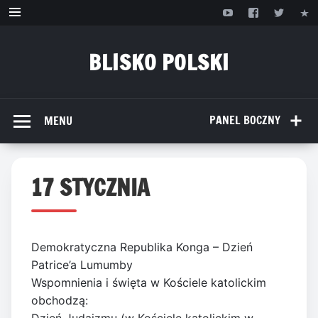
Przejdź
do
treści
BLISKO POLSKI
www.bliskopolski.pl
PANEL BOCZNY
MENU
17 STYCZNIA
Demokratyczna Republika Konga – Dzień
Patrice’a Lumumby
Wspomnienia i święta w Kościele katolickim
obchodzą: