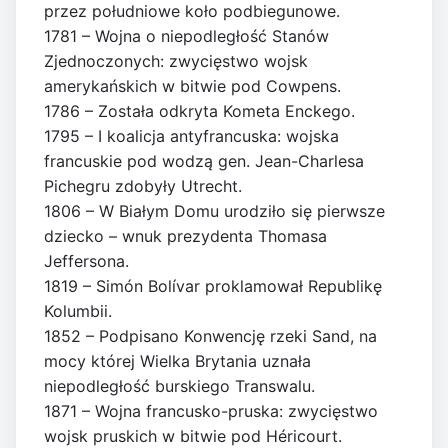
przez południowe koło podbiegunowe.
1781 – Wojna o niepodległość Stanów
Zjednoczonych: zwycięstwo wojsk
amerykańskich w bitwie pod Cowpens.
1786 – Została odkryta Kometa Enckego.
1795 – I koalicja antyfrancuska: wojska
francuskie pod wodzą gen. Jean-Charlesa
Pichegru zdobyły Utrecht.
1806 – W Białym Domu urodziło się pierwsze
dziecko – wnuk prezydenta Thomasa
Jeffersona.
1819 – Simón Bolívar proklamował Republikę
Kolumbii.
1852 – Podpisano Konwencję rzeki Sand, na
mocy której Wielka Brytania uznała
niepodległość burskiego Transwalu.
1871 – Wojna francusko-pruska: zwycięstwo
wojsk pruskich w bitwie pod Héricourt.