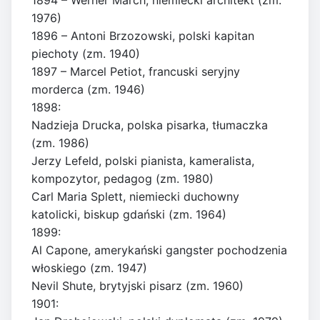
1894 – Werner March, niemiecki architekt (zm.
1976)
1896 – Antoni Brzozowski, polski kapitan
piechoty (zm. 1940)
1897 – Marcel Petiot, francuski seryjny
morderca (zm. 1946)
1898:
Nadzieja Drucka, polska pisarka, tłumaczka
(zm. 1986)
Jerzy Lefeld, polski pianista, kameralista,
kompozytor, pedagog (zm. 1980)
Carl Maria Splett, niemiecki duchowny
katolicki, biskup gdański (zm. 1964)
1899:
Al Capone, amerykański gangster pochodzenia
włoskiego (zm. 1947)
Nevil Shute, brytyjski pisarz (zm. 1960)
1901: