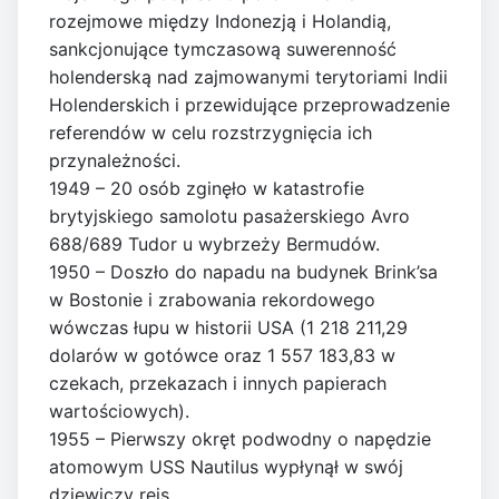
rozejmowe między Indonezją i Holandią,
sankcjonujące tymczasową suwerenność
holenderską nad zajmowanymi terytoriami Indii
Holenderskich i przewidujące przeprowadzenie
referendów w celu rozstrzygnięcia ich
przynależności.
1949 – 20 osób zginęło w katastrofie
brytyjskiego samolotu pasażerskiego Avro
688/689 Tudor u wybrzeży Bermudów.
1950 – Doszło do napadu na budynek Brink’sa
w Bostonie i zrabowania rekordowego
wówczas łupu w historii USA (1 218 211,29
dolarów w gotówce oraz 1 557 183,83 w
czekach, przekazach i innych papierach
wartościowych).
1955 – Pierwszy okręt podwodny o napędzie
atomowym USS Nautilus wypłynął w swój
dziewiczy rejs.