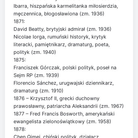
Ibarra, hiszpańska karmelitanka miłosierdzia,
męczennica, błogosławiona (zm. 1936)
1871:
David Beatty, brytyjski admirał (zm. 1936)
Nicolae Iorga, rumuński historyk, krytyk
literacki, pamiętnikarz, dramaturg, poeta,
polityk (zm. 1940)
1875:
Franciszek Górczak, polski polityk, poseł na
Sejm RP (zm. 1939)
Florencio Sánchez, urugwajski dziennikarz,
dramaturg (zm. 1910)
1876 – Krzysztof II, grecki duchowny
prawosławny, patriarcha Aleksandrii (zm. 1967)
1877 – Fred Francis Bosworth, amerykański
ewangelista zielonoświątkowy (zm. 1958)
1878:
Chen Qimei, chiński polityk, działacz