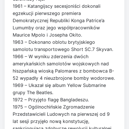
1961 – Katangijscy secesjoniści dokonali
egzekucji pierwszego premiera
Demokratycznej Republiki Konga Patrice’a
Lumumby oraz jego współpracowników
Maurice Mpolo i Josepha Okito.
1963 – Dokonano oblotu brytyjskiego
samolotu transportowego Short SC.7 Skyvan.
1966 – W wyniku zderzenia dwóch
amerykańskich samolotów wojskowych nad
hiszpańską wioską Palomares z bombowca B-
52 wypadły 4 nieuzbrojone bomby wodorowe.
1969 – Ukazał się album Yellow Submarine
grupy The Beatles.
1972 – Przyjęto flagę Bangladeszu.
1975 – Ogólnochińskie Zgromadzenie
Przedstawicieli Ludowych na pierwszej od 9
lat sesji przyjęło nową konstytucję,
sankcjonującą zdobycze rewolucji kulturalnej.