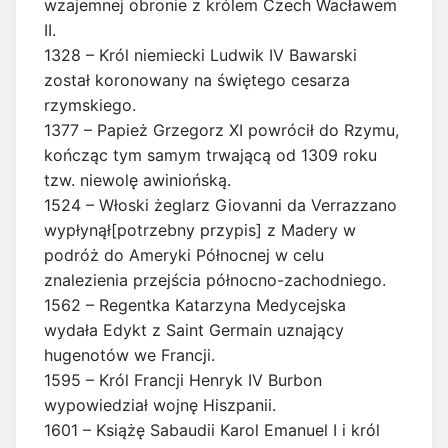
wzajemnej obronie z królem Czech Wacławem
II.
1328 – Król niemiecki Ludwik IV Bawarski
został koronowany na świętego cesarza
rzymskiego.
1377 – Papież Grzegorz XI powrócił do Rzymu,
kończąc tym samym trwającą od 1309 roku
tzw. niewolę awiniońską.
1524 – Włoski żeglarz Giovanni da Verrazzano
wypłynął[potrzebny przypis] z Madery w
podróż do Ameryki Północnej w celu
znalezienia przejścia północno-zachodniego.
1562 – Regentka Katarzyna Medycejska
wydała Edykt z Saint Germain uznający
hugenotów we Francji.
1595 – Król Francji Henryk IV Burbon
wypowiedział wojnę Hiszpanii.
1601 – Książę Sabaudii Karol Emanuel I i król